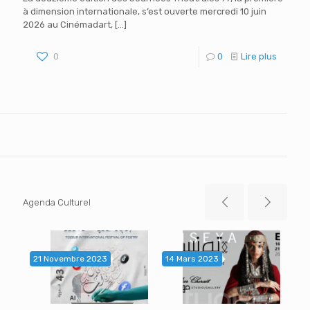
à dimension internationale, s’est ouverte mercredi 10 juin
2026 au Cinémadart,
[…]
0
0
Lire plus
Agenda Culturel
21 Novembre 2023
14 Mars 2023
14