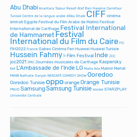
Abu Dhabi
Anantara Tozeur Resort
Atef Ben Hassine
Carrefour
CIFF
cinéma
Tunisie
Centre de la langue arabe d'Abu Dhabi
émirati
Egypte
Festival du Film Arabe de Malmö
Festival
Festival International
International de Carthage
Festival
de Hammamet
International du Film du Caire
FIC
FIH2022
Gabes Cinéma Fen
Huawei
Huawei Tunisie
France
Hussein Fahmy
Inde
I-Film Festival
JCC
jcc2021
Kaspersky
Journées musicales de Carthage
JMC
L'Ambassade de l'Inde
LG
Malmö
Mehdi
Kef
Malla Aila
Ooredoo
Hmili
Nathalie Garçon
NESCAFÉ COMEDY SHOW
oppo
Orange Tunisie
Ooredoo Tunisie
orange
Samsung Tunisie
Samsung
STARZPLAY
PNUD
sousse
Université Centrale