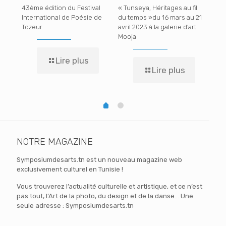
ival
43ème édition du Festival
« Tunseya, Héritages au fil
Vin
ne «
International de Poésie de
du temps »du 16 mars au 21
vin
es
Tozeur
avril 2023 à la galerie d’art
étu
Mooja
com
de 
Lire plus
Lire plus
NOTRE MAGAZINE
Symposiumdesarts.tn est un nouveau magazine web
exclusivement culturel en Tunisie !
Vous trouverez l’actualité culturelle et artistique, et ce n’est
pas tout, l’Art de la photo, du design et de la danse… Une
seule adresse : Symposiumdesarts.tn