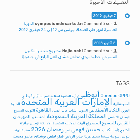
التعليقات الأخيرة
7 فيفري 2019
Commenté sur
symposiumdesarts.tn
الدورة
العاشرة لمهرجان الضحك بتونس من 19 إلى 24 فيفري 2019
5 أكتوبر 2018
Commenté sur
Najla ochi
مشروع مختبر التكوين
المسرحي خطوة تروي عطش عشاق الفن الرابع في جندوبة
TAGS
أبوظبي
Ooredoo
OPPO
أيام قرطاج
أيام القاهرة لصناعة السينما
الإمارات العربية المتحدة
السينمائية
الخليج
القاهرة
الذكاء الاصطناعي
العربي
السويد
الشاب خالد
الصين
الكويت
المسرح
المملكة العربية السعودية
المهرجان
المنستير
الوطني التونسي
القومي للمسرح المصري
الهند
تونس
جائزة
الولايات المتحدة الأمريكية
رمضان 2026
حسين فهمي
الشيخ زايد للكتاب
دبي
سفارة الهند
صابر الرباعي
قطر
لطفي بوشناق
مالمو
محمد
بتونس
سوسة
سينما
سينما عربية