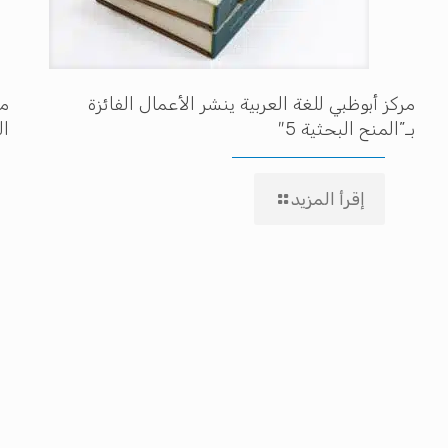
مركز أبوظبي للغة العربية ينشر الأعمال الفائزة
مه
بـ”المنح البحثية 5″
ال
إقرأ المزيد