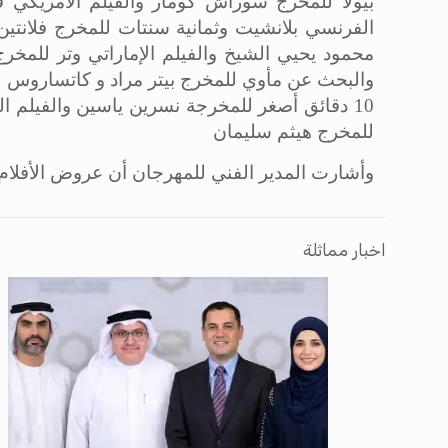
بيولا للمخرج سوراش كومار والفيلم الأمريكي ف
الفرنسي بلانشيت وثمانية سنتات للمخرج فلانتين
محمود يحيي الشيخ والفيلم الإماراتي وتر للمخر
والبحث عن مأوي للمخرج بيتر مراد و كاتساروس 
10 دقائق أصغر للمخرجة نسرين ياسين والفيلم 
للمخرج هيثم سليمان
وأشارت المدير الفني للمهرجان أن عروض الأفلا
اخبار مماثلة