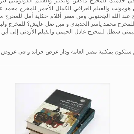
ي خدمتك للمخرج ماكس واتكينز والفيلم الكولومبي ليزا
 هومونت والفيلم العراقي الكمال الأحمر للمخرج محمد عب
ج عبد الله الجحنوبي ومن مصر أفلام حكاية أمل للمخرج 
للمخرج محمد ياسر الحديدي و مين ضل عايش؟ للمخرج وليد
اليمني سطل للمخرج عادل الحيمي والفيلم الأردني إلى أين
م ستكون بمكتبة مصر العامة ودار عرض جراند و في عروض