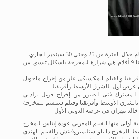
تي 30 سبتمبر الجاري .
ذكرت الناقدة جيهان عبد اللطيف بدر المدير الفني للمهرجان أن مسابقة الأفلام الطويلة يتنافس علي جوائزها 9 أفلام هي شرارة للمخرجة باسكال تيسود من
فريقيا والفيلم المكسيكي عار من إخراج ماجويل
 عرض أول بالشرق الأوسط وأفريقيا
 المشترك فتي الطيور من إخراج جويل برادلي
بالشرق الأوسط وأفريقيا وفيلم سمسم للمخرجة
الد مهران في عرضه الدولي الأول .
 يتنافس علي جوائزها 22 فيلم وجميعها عروض عالمية أولى منها الفيلم المغربي عودة إيناس للمخرج
ط للمخرج دانيلو ستانميروفيتش والفيلم الهندي