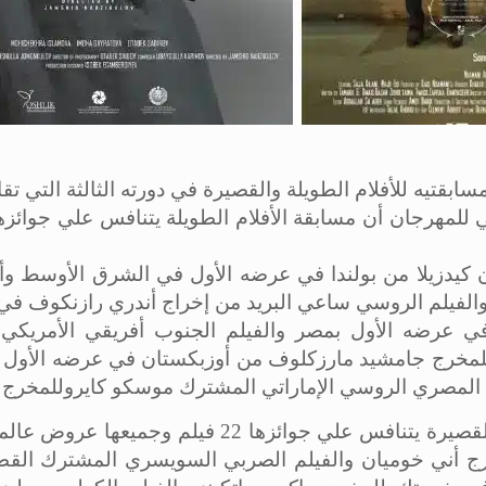
ام الطويلة والقصيرة في دورته الثالثة التي تقام خلال الفترة من 25 وح
ان كيدزيلا من بولندا في عرضه الأول في الشرق الأوسط وأ
الفيلم الروسي ساعي البريد من إخراج أندري رازنكوف في
 عرضه الأول بمصر والفيلم الجنوب أفريقي الأمريكي
لمخرج جامشيد مارزكلوف من أوزبكستان في عرضه الأول 
لمصري الروسي الإماراتي المشترك موسكو كايروللمخرج خ
وأوضحت ” عبد اللطيف بدر “أن مسابقة الأفلام القصيرة
لمخرج أني خوميان والفيلم الصربي السويسري المشترك القط