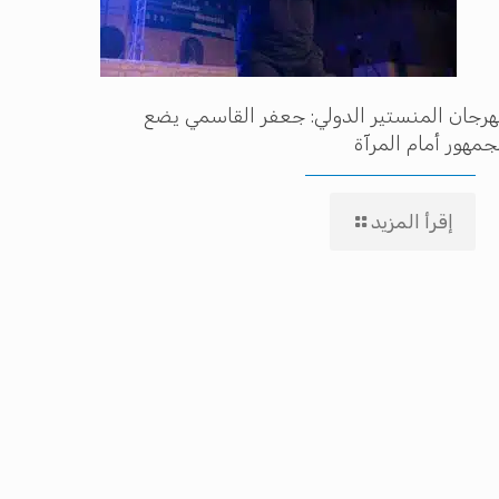
رجان المنستير الدولي: جعفر القاسمي يضع
جمهور أمام المرآة
إقرأ المزيد