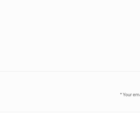
*
Your ema