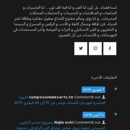
لسنا فضاء...بل كون لنا الفن و لنا فيه الف لون.... لنا التعبيرات و
المتابعات و المناقشات و التحيينات و التحليلات المحللات
المحرمات...و لنا رؤى وعالم مفتوح للابداع بعقول مفكرة وطاقة تثمر
الحياة...فن ثقافة وجمال اللغة و الادب و الرقص و المسرح و السينما
و التلفزيون و الفن التشكيلي و التراث و الموضة وأخر المستجدات في
المهرجانات و الأجندات من كل الفصول.
التعليقات الأخيرة
7 فيفري 2019
Commenté sur
symposiumdesarts.tn
الدورة
العاشرة لمهرجان الضحك بتونس من 19 إلى 24 فيفري 2019
5 أكتوبر 2018
Commenté sur
Najla ochi
مشروع مختبر التكوين
المسرحي خطوة تروي عطش عشاق الفن الرابع في جندوبة