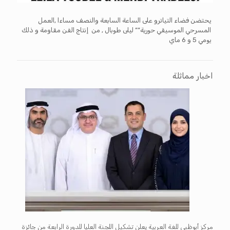
يحتضن فضاء التياترو على الساعة السابعة والنصف مساءا ٬العمل
المسرحي الموسيقي حورية”” ليلى طوبال ٬ من إنتاج الفن مقاومة و ذلك
يومي 5 و 6 ماي
اخبار مماثلة
مركز أبوظبي للغة العربية يعلن تشكيل اللجنة العليا للدورة الرابعة من جائزة