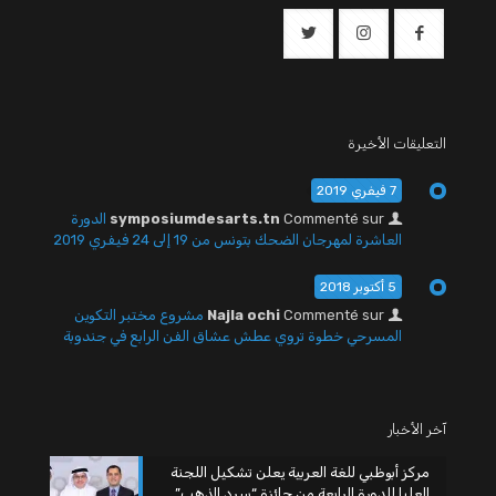
التعليقات الأخيرة
7 فيفري 2019
Commenté sur
symposiumdesarts.tn
الدورة
العاشرة لمهرجان الضحك بتونس من 19 إلى 24 فيفري 2019
5 أكتوبر 2018
Commenté sur
Najla ochi
مشروع مختبر التكوين
المسرحي خطوة تروي عطش عشاق الفن الرابع في جندوبة
آخر الأخبار
مركز أبوظبي للغة العربية يعلن تشكيل اللجنة
العليا للدورة الرابعة من جائزة “سرد الذهب”