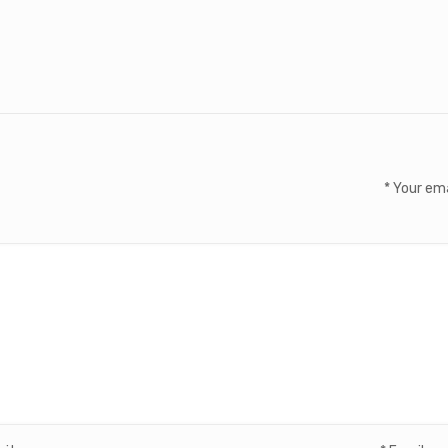
*
Your ema