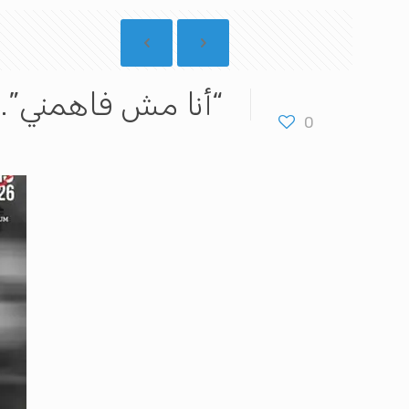
“أنا مش فاهمني”..
0