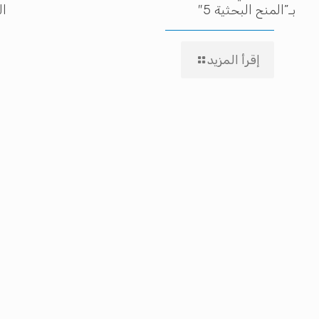
بـ”المنح البحثية 5″
ال
إقرأ المزيد