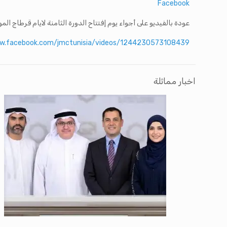
Facebook
عودة بالفيديو على أجواء يوم إفتتاح الدورة الثامنة لايام قرطاج الموسيقية، الذي أقيم يوم أمس ا
ww.facebook.com/jmctunisia/videos/1244230573108439
اخبار مماثلة