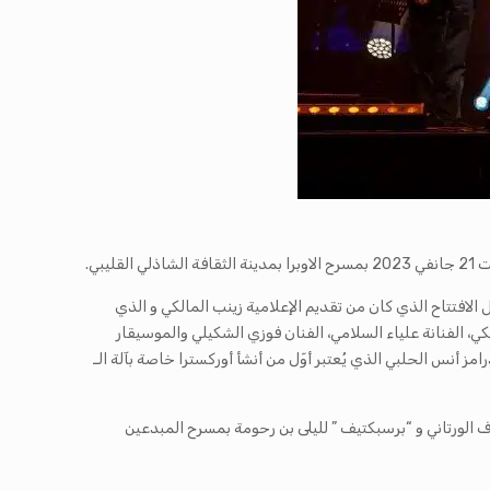
لافتتاح الذي كان من تقديم الإعلامية زينب المالكي و الذي
ي، الفنانة علياء السلامي، الفنان فوزي الشكيلي والموسيقار
 أنس الحلبي الذي يُعتبر أوّل من أنشأ أوركسترا خاصة بآلة الـ
ن الجمهور على موعد يوم الاحد 22 جانفي 2023 مع “كهّان الكاف” لعبد الرؤوف الورتاني و “برسبكتيف ” لليلى بن رحومة بمسرح المبدعين