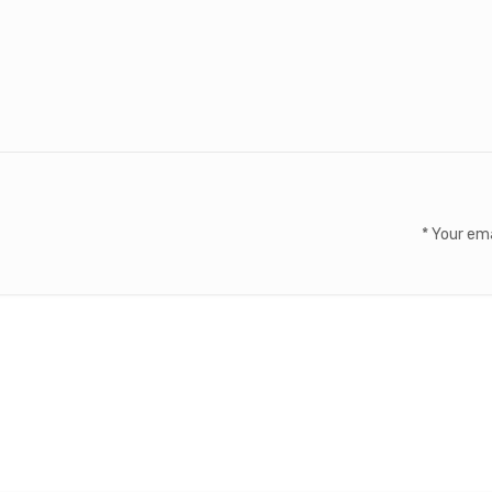
*
Your ema