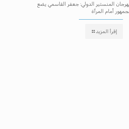
رجان المنستير الدولي: جعفر القاسمي يضع
جمهور أمام المرآة
إقرأ المزيد