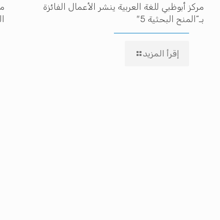
مركز أبوظبي للغة العربية ينشر الأعمال الفائزة
مه
بـ”المنح البحثية 5″
ال
إقرأ المزيد