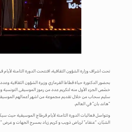
تحت اشراف وزارة الشؤون الثقافية، افتتحت الدورة الثامنة لأيام قرطاج الموسيقية التي تدور فعالياتها من 21 الى 28 جانفي 2023 و
بحضور الدكتورة حياة قطاط القرمازي وزيرة الشؤون الثقافية وعدد 
خصّص الجزء الأول منه لتكريم عدد من رموز الموسيقى التونسية وا
سليم سحاب من خلال تقديم مجموعة من اشهر أعمالهم الموسيقية. اما
“هاند بان” في العالم.
الشبّان، “عنقاء” لرياض ذويب و كريم زياد بمسرح الجهات و عرض ” ج