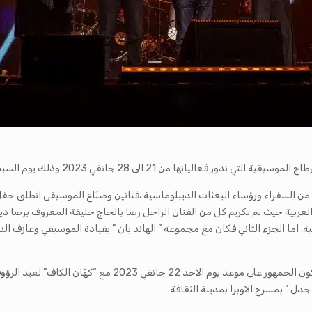
ذلك يوم السبت 21 جانفي 2023 بمسرح الاوبرا بمدينة الثقافة الشاذلي القليبي.
من السفراء ورؤساء البعثات الديبلوماسية ،فنانين وصنّاع الموسيقى انطلق حفل ا
لعربية حيث تم تكريم كل من الفنان
الراحل رضا بالحاج خليفة المعروف برضا ديك
 الجزء الثاني فكان مع مجموعة ” الهاند بان ” بقيادة الموسيقي وعازف الدرامز
وتتواصل فعاليات الدورة الثامنة لأيام قرطاج الموسيقية حيث سيكو
دل ” بمسرح الاوبرا بمدينة الثقافة.