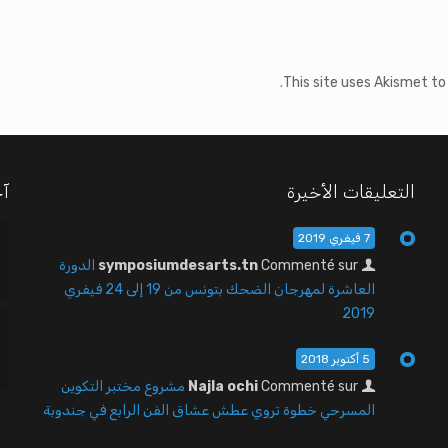
This site uses Akismet t
التعليقات الأخيرة
آخ
7 فيفري 2019
Commenté sur
symposiumdesarts.tn
الدورة
العاشرة لمهرجان الضحك بتونس من 19 إلى 24 فيفري
2019
5 أكتوبر 2018
Commenté sur
Najla ochi
مشروع مختبر التكوين
المسرحي خطوة تروي عطش عشاق الفن الرابع في جندوبة