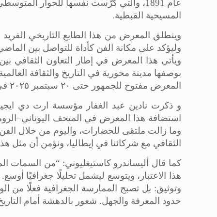
عام 1891، والتي كرّست نفسها للحوار المت
المسيحية القبطية.
وينطلق المعرض من هذا الطابع التاريخي الفريد ليح
وليؤكد على مكانة الفن كأداة للتواصل بين الماض
ويأتي هذا المعرض في إطار التعاون الثقافي بي
بوصفها مدينة محورية في التاريخ والثقافة العالمية
المعرض مفتوح للجمهور حتى ٢٠ سبتمبر ٢٠٢٥ في المتحف اليوناني–الروماني بالإسكندرية.
و ذكرت نادين عبد الغفار مؤسسة ارت دي ايجيب
استضافة هذا المعرض في المتحف اليوناني–الروما
وما زالت ملتقى للحضارات، واليوم من خلال الفن ن
الثقافي مع شركائنا في إيطاليا، ونؤمن أن مثل هذ
كما قال أليساندرو كاستيغليوني: “من السمات الم
هذا الاعتبار، ويتوسع ليشمل تحليلًا جغرافيًا أو
وتوثيق: بل تصبح الممارسة الجغرافية فعلًا من 
حدود المعرفة والجهل. شعور بالدهشة أمام التاريخ 