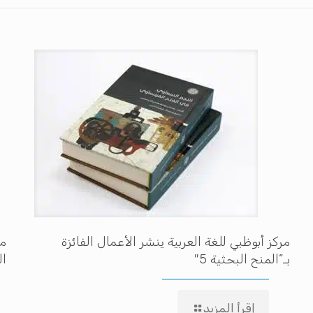
مركز أبوظبي للغة العربية ينشر الأعمال الفائزة
مه
بـ”المنح البحثية 5″
ال
إقرأ المزيد