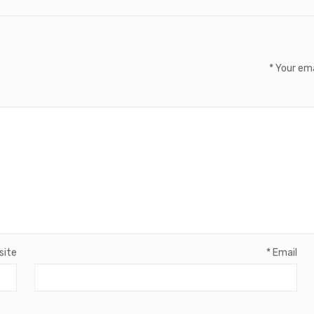
*
Your ema
site
*
Email