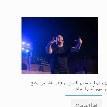
رجان المنستير الدولي: جعفر القاسمي يضع
جمهور أمام المرآة
إقرأ المزيد