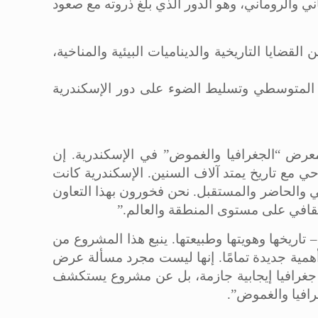
ناني والروماني، وهو الدور الذي بلغ ذروته مع صعود
قضايا التاريخية والديناميات البيئية والمناخية،
ي المتوسطي وتسليط الضوء على دور الإسكندرية
عرض “الجغرافيا والغموض” في الإسكندرية. إن
 مع تاريخ يمتد آلاف السنين. الإسكندرية كانت
ضي والحاضر والمستقبل. نحن فخورون بهذا التعاون
لثقافي على مستوى المنطقة والعالم.”
اريخها وهويتها وطبيعتها. ينبع هذا المشروع من
 أهمية جديدة تمامًا. إنها ليست مجرد مسألة عرض
ن جغرافيا إيجابية جازمة، بل عن مشروع يستكشف
رافيا والغموض”.