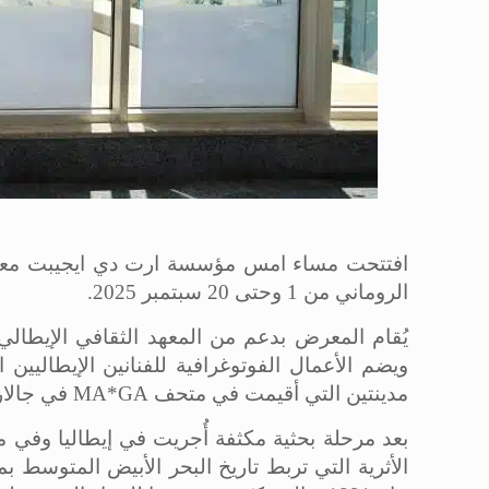
افتتحت مساء امس مؤسسة ارت دي ايجيبت مع
الروماني من 1 وحتى 20 سبتمبر 2025.
يُقام المعرض بدعم من المعهد الثقافي الإيطالي ب
ويضم الأعمال الفوتوغرافية للفنانين الإيطاليين ا
مدينتين التي أقيمت في متحف MA*GA في جالاراتي – إيطاليا خلال يوليو 2025.
بعد مرحلة بحثية مكثفة أُجريت في إيطاليا وفي مك
الأثرية التي تربط تاريخ البحر الأبيض المتوسط