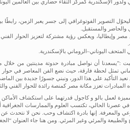
وسطي ولدور الإسكندرية كمركز التقاء حضاري بين العالمين اليو
وّل التصوير الفوتوغرافي إلى جسر يعبر الزمن، رابطًا بين ال
ي والحاضر والمستقبل.
ن مصر وإيطاليا، ويعكس رؤية مشتركة لتعزيز الحوار الفن
.
ت :”يسعدنا أن نواصل مبادرة حدوتة مدينتين من خلال م
ني تمثل لحظة فارقة، حيث نضع الفن المعاصر في حوار حي
عيد التأكيد على هذا الدور، ونبني جسورًا جديدة بين الما
ه المبادرات تعزز مكانة مصر كمنصة رائدة للحوار الفني وا
ميزة لعمل بالو و كاجول قدرتهما على استكشاف الأماكن – ت
سع. في عصرنا الحالي، تكتسب العلوم والممارسات الجغرافية
الوعي والمعرفة. إنها بادرة اكتشاف وحب. نحن لا نتحدث ع
والطبيعة والمرئي وغير المرئي. ومن هنا جاء العنوان “الجغ