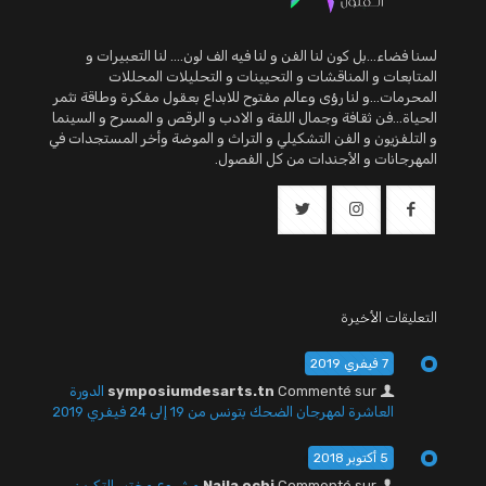
لسنا فضاء...بل كون لنا الفن و لنا فيه الف لون.... لنا التعبيرات و
المتابعات و المناقشات و التحيينات و التحليلات المحللات
المحرمات...و لنا رؤى وعالم مفتوح للابداع بعقول مفكرة وطاقة تثمر
الحياة...فن ثقافة وجمال اللغة و الادب و الرقص و المسرح و السينما
و التلفزيون و الفن التشكيلي و التراث و الموضة وأخر المستجدات في
المهرجانات و الأجندات من كل الفصول.
التعليقات الأخيرة
7 فيفري 2019
Commenté sur
symposiumdesarts.tn
الدورة
العاشرة لمهرجان الضحك بتونس من 19 إلى 24 فيفري 2019
5 أكتوبر 2018
Commenté sur
Najla ochi
مشروع مختبر التكوين