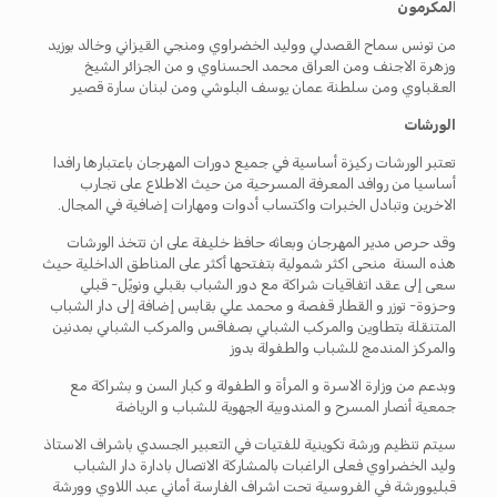
ا
لمكرمون
من تونس سماح القصدلي ووليد الخضراوي ومنجي القيزاني وخالد بوزيد
وزهرة الاجنف ومن العراق محمد الحسناوي و من الجزائر الشيخ
العقباوي ومن سلطنة عمان يوسف البلوشي ومن لبنان سارة قصير
الورشات
تعتبر الورشات ركيزة أساسية في جميع دورات المهرجان باعتبارها رافدا
أساسيا من روافد المعرفة المسرحية من حيث الاطلاع على تجارب
الاخرين وتبادل الخبرات واكتساب أدوات ومهارات إضافية في المجال.
وقد حرص مدير المهرجان وبعاثه حافظ خليفة على ان تتخذ الورشات
هذه السنة منحى اكثر شمولية بتفتحها أكثر على المناطق الداخلية حيث
سعى إلى عقد اتفاقيات شراكة مع دور الشباب بقبلي ونويّل- قبلي
وحزوة- توزر و القطار قفصة و محمد علي بقابس إضافة إلى دار الشباب
المتنقلة بتطاوين والمركب الشبابي بصفاقس والمركب الشبابي بمدنين
والمركز المندمج للشباب والطفولة بدوز
وبدعم من وزارة الاسرة و المرأة و الطفولة و كبار السن و بشراكة مع
جمعية أنصار المسرح و المندوبية الجهوية للشباب و الرياضة
سيتم تنظيم ورشة تكوينية للفتيات في التعبير الجسدي باشراف الاستاذ
وليد الخضراوي فعلى الراغبات بالمشاركة الاتصال بادارة دار الشباب
قبليوورشة في الفروسية تحت اشراف الفارسة أماني عبد اللاوي وورشة