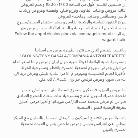
إلى قسمين القسم الأول من الساعة 17.00/ 18.30 وتضم العروض
التالية عروض ورشات تطاوين وتوزرو قبلي وقفصة وعروض ورشات
قابس وصفاقس ومدنين وملحمة العروش
لمركز الفنون الدرامية والركحية بقابس وعرض احتفال الجسد/مسرح
جمعية الخيال للتنمية المسرحية و السنمائية/ المغرب وعرض من
إيطاليا Follow the angel nicolas pianzola compagnia instabili
vaganti Italie
وبالنسبة للقسم الثاني من فترة الظهيرة عرض من اسبانيا
CLOUNS/TONY CASALA/COMPANIA ANTZOKI TEATRTERI ا
ومسرحية شبيه الواقعة لفرقة شبيه خوان ايران وعرض تواما لمنذر العابد
من قبلي وعرض سيروم لجمعية المسرح بالقطار ومسرحية الجولة
الأخيرة لحاتم الحشيشة ومونودرام انا مرا لنادية تليش وعرض بريد الى
الله من سوريا وعرض فرنسي جزائري ALLO../ لآية علي
أما عروض السهرة فستكون بمسرح الساحة على النحو التالي عرض
ملحمة خضراء لسباريو للإنتاج ومسرحية بنات سعاد للمخرج الصادق
حلواس ثم عرض ملحمة منت البار/من موريتانيا وأخيرا عرض أصايل
للفرقة الوطنية للفنون الشعبية
بالنسبة لعرض الافتتاح فسيكون ب كرنفال الصحراء بالتعاون مع المركز
الوطني لفن العرائس بتونس وعرض ملحمي بعنوان العودة لجمعية
المسرح بالنويل