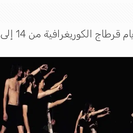
اج الكوريغرافية من 14 إلى 20 جوان 2019