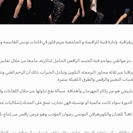
من أيام قرطاج الكوريغرافية بإدارة فنية للراقصة و الجامعية مريم قلوز في قاعات تونس العا
ء حر مواطني يتواجد فيه الجسد الراقص الحامل لذاكرته، جامعا من خلال تعابي
غرافيا عبر ثلاثة محاور: البرمجة، التكوين وتبادل الخبرات، ذلك أن الزخم الفني و
يات التعبير والرقص والطرق الكفيلة بنشره.
ريخي هو من ركائز المهرجان وأهدافه مسألة يقع تناولها من خلال اللقاءات وا
دورة سواء كانت عالمية أو تونسية، فهي تجارب تضع على المحك إشكاليات عدة
ومن أهم العروض المبرمجة في الدورة الثانية عرض “Lac des cygnes” للفنان والكوريغرافي التونسي رضوان المؤد
ح الكلاسيكي وتعانق المعاصرة لتقدم للمشاهد واحدا من أروع العروض العالم