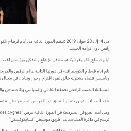
من 14 إلى 20 جوان 2019 تنتظم الدورة الثانية 
رقص دون كرامة الجسد”
أيام قرطاج الكوريغرافية هو ملتقى للإبداع والتفكير ويؤسس لفضا
تلج أيام قرطاج الكوريغرافية في دورتها الثانية عالم الرقص والكوري
وتأسيس فضاء مشترك خالق لقوة اقتراح وحوار وتبادل في مجال تقن
فمسائلة الجسد الراقص بعمقه الثقافي والسياسي والاجتماعي والتا
هذه المسائل تتجلى بنفس العمق عبر العروض المبرمجة في هذه ال
ترسخ في ذاكرة المشاهد عن طريق موسيقى “تشايكوفسكي”
ويعمد رضوان المؤدب في هذا العرض إلى خلق لغة تتماهى مع الطر