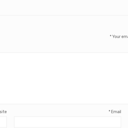
*
Your ema
site
*
Email