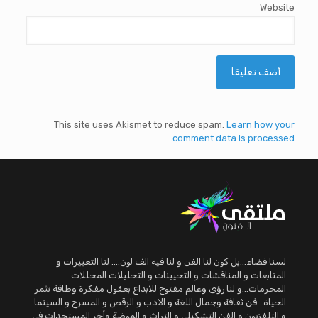
Website
This site uses Akismet to reduce spam.
Learn how your
comment data is processed.
لسنا فضاء...بل كون لنا الفن و لنا فيه الف لون.... لنا التعبيرات و
المتابعات و المناقشات و التحيينات و التحليلات المحللات
المحرمات...و لنا رؤى وعالم مفتوح للابداع بعقول مفكرة وطاقة تثمر
الحياة...فن ثقافة وجمال اللغة و الادب و الرقص و المسرح و السينما
و التلفزيون و الفن التشكيلي و التراث و الموضة وأخر المستجدات في