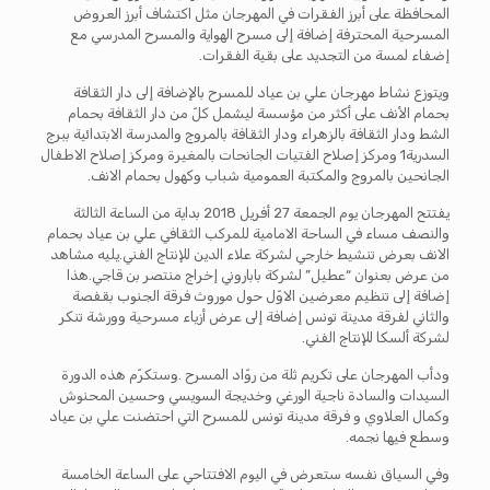
المحافظة على أبرز الفقرات في المهرجان مثل اكتشاف أبرز العروض
المسرحية المحترفة إضافة إلى مسرح الهواية والمسرح المدرسي مع
إضفاء لمسة من التجديد على بقية الفقرات.
ويتوزع نشاط مهرجان علي بن عياد للمسرح بالإضافة إلى دار الثقافة
بحمام الأنف على أكثر من مؤسسة ليشمل كلّ من دار الثقافة بحمام
الشط ودار الثقافة بالزهراء ودار الثقافة بالمروج والمدرسة الابتدائية ببرج
السدرية1 ومركز إصلاح الفتيات الجانحات بالمغيرة ومركز إصلاح الاطفال
الجانحين بالمروج والمكتبة العمومية شباب وكهول بحمام الانف.
يفتتح المهرجان يوم الجمعة 27 أفريل 2018 بداية من الساعة الثالثة
والنصف مساء في الساحة الامامية للمركب الثقافي علي بن عياد بحمام
الانف بعرض تنشيط خارجي لشركة علاء الدين للإنتاج الفني.يليه مشاهد
من عرض بعنوان “عطيل” لشركة باباروني إخراج منتصر بن قاجي.هذا
إضافة إلى تنظيم معرضين الاوّل حول موروث فرقة الجنوب بقفصة
والثاني لفرقة مدينة تونس إضافة إلى عرض أزياء مسرحية وورشة تنكر
لشركة ألسكا للإنتاج الفني.
ودأب المهرجان على تكريم ثلة من روّاد المسرح .وستكرّم هذه الدورة
السيدات والسادة ناجية الورغي وخديجة السويسي وحسين المحنوش
وكمال العلاوي و فرقة مدينة تونس للمسرح التي احتضنت علي بن عياد
وسطع فيها نجمه.
وفي السياق نفسه ستعرض في اليوم الافتتاحي على الساعة الخامسة