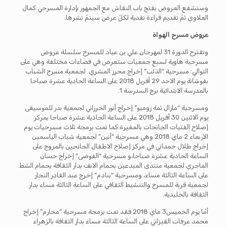
وستشفع العروض بفتح باب النقاش مع الجمهور بإدارة المسرحي كمال
العلاوي ثمّ تقديم قراءة نقدية لكلّ عرض سيتمّ نشرها.
عروض مسرح الهواة
وتقترح الدورة 31 لمهرجان علي بن عياد للمسرح سلسلة عروض
مسرحية هاوية لسبع جمعيات ستعرض في فضاءات مختلفة وهي على
التوالي: مسرحية “الذئب” إخراج محرز المشري لجمعية مسرح الشباب
بفوشانة يوم الاحد 29 أفريل 2018 على الساعة الحادية عشرة صباحا
بالمدرسة الابتدائية برج السدرسة 1.
ومسرحية “مازال ثمة روميو” إخراج أنور الحرزاني لجمعية بدر للموسيقى
يوم الاثنين 30 أفريل 2018 على الساعة الحادية عشرة صباحا بمركز
إصلاح الفتيات الجانحات بالمغيرة.كما تمت برمجة ثلاث مسرحيات يوم
الاربعاء 2 ماي 2018 وهي مسرحية “أنين” لجمعية شباب الياسمين
إخراج طلال حمداني في مركز إصلاح الاطفال الجانحين بالمروج على
الساعة الحادية عشرة صباحا،و مسرحية “الفوضى” إخراج حسان
الماجري لجمعية منتدى المبدعين بحمام الانف بدار الثقافة بحمام الشط
على الساعة الثالثة مساء، ومسرحية “بنادم” إخرج عبد القادر النجار
لجمعية قربة للمسرح والتنشيط الثقافي على الساعة الثالثة مساء بدار
الثقافة بالخليدية.
أمّا يوم الخميس3 ماي 2018 فقد تمت برمجة مسرحية “محارم” إخراج
محمد عرفات القيزاني على الساعة الثالثة مساء بدار الثقافة بالزهراء