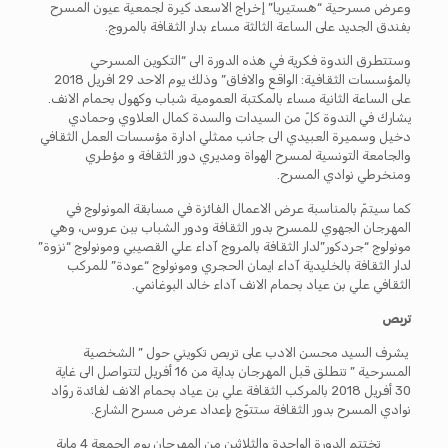
وعرض مسرحية “هستيريا” إخراج الاسعد كيرة لجمعية عيون المسرح
بفندق الجديد على الساعة الثالثة مساء بدار الثقافة بالمروج.
وستتطرق الندوة فكرية في هذه الدورة الى “التكوين المسرحي
بالمؤسسات الثقافية: الواقع والافاق” وذلك يوم الاحد 29 افريل 2018
على الساعة الثانية مساء بالمكتبة العمومية شباب وكهول بحمام الانف.
يشارك في الندوة كلّ من السيدات والسدة كمال العلاوي وحمادي
دخيل وسميرة العبيدي الى جانب ممثلي ادارة مؤسسات العمل الثقافي
والجامعة التونسية لمسرح الهواة ومديري دور الثقافة و مؤطري
ومنخرطي نوادي المسرح.
كما سيتمّ بالمناسبة عرض الاعمال الفائزة في مسابقة المونولوج في
المهرجان الجهوي للمسرح بدور الثقافة ودور الشباب ببن عروس، وهي
مونولوج “جردكور”لدار الثقافة بالمروج آداء علي القصيبي ومونولوج “نزوة”
لدار الثقافة بالخليدية آداء ايمان الحجري ومونولوج “عودة” للمركب
الثقافي علي بن عياد بحمام الانف آداء خالد البوغانمي.
تربص
يشرف السيد محسن الادب على تربص تكويني حول ” الشخصية
المسرحية ” تنطلق قبل المهرجان بداية من 16 أفريل لتتواصل الى غاية
30 أفريل 2018 بالمركب الثقافة علي بن عياد بحمام الانف لفائدة روّاد
نوادي المسرح بدور الثقافة ستتوّج بإعداد عرض مسرح الشارع.
تختتم الدورة الواحدة والثلاثين من المهرجان يوم الجمعة 4 ماية