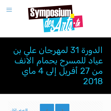
الدورة 31 لمهرجان علي بن
عياد للمسرح بحمام الانف
من 27 أفريل إلى 4 ماي
2018
عرض الكل