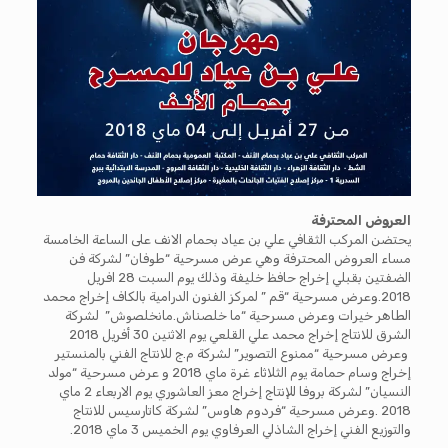
العروض المحترفة
يحتضن المركب الثقافي علي بن عياد بحمام الانف على الساعة الخامسة
مساء العروض المحترفة وهي عرض مسرحية “طوفان” لشركة فن
الضفتين بقبلي إخراج حافظ خليفة وذلك يوم السبت 28 افريل
2018.وعرض مسرحية “قم ” لمركز الفنون الدرامية بالكاف إخراج محمد
الطاهر خيرات وعرض مسرحية “ما خلصناش.مانخلصوش” لشركة
الشرق للانتاج إخراج محمد علي القلعي يوم الاثنين 30 أفريل 2018
وعرض مسرحية “ممنوع التصوير” لشركة م.ج للانتاج الفني بالمنستير
إخراج وسام حمامة يوم الثلاثاء غرة ماي 2018 و عرض مسرحية “مولد
النسيان” لشركة بروفا للإنتاج إخراج معز العاشوري يوم الاربعاء 2 ماي
2018 .وعرض مسرحية “فردوم هاوس” لشركة كاتارسيس للانتاج
والتوزيع الفني إخراج الشاذلي العرفاوي يوم الخميس 3 ماي 2018.