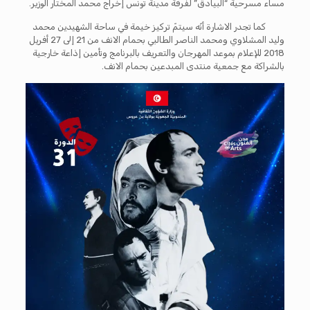
مساء مسرحية “البيادق” لفرقة مدينة تونس إخراج محمد المختار الوزير.
كما تجدر الاشارة أنّه سيتمّ تركيز خيمة في ساحة الشهيدين محمد
وليد المشلاوي ومحمد الناصر الطالبي بحمام الانف من 21 إلى 27 أفريل
2018 للإعلام بموعد المهرجان والتعريف بالبرنامج وتأمين إذاعة خارجية
بالشراكة مع جمعية منتدى المبدعين بحمام الانف.