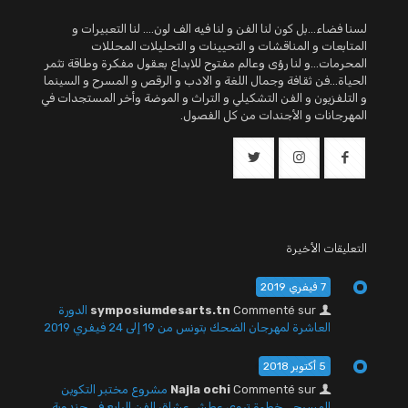
لسنا فضاء...بل كون لنا الفن و لنا فيه الف لون.... لنا التعبيرات و
المتابعات و المناقشات و التحيينات و التحليلات المحللات
المحرمات...و لنا رؤى وعالم مفتوح للابداع بعقول مفكرة وطاقة تثمر
الحياة...فن ثقافة وجمال اللغة و الادب و الرقص و المسرح و السينما
و التلفزيون و الفن التشكيلي و التراث و الموضة وأخر المستجدات في
المهرجانات و الأجندات من كل الفصول.
التعليقات الأخيرة
7 فيفري 2019
Commenté sur
symposiumdesarts.tn
الدورة
العاشرة لمهرجان الضحك بتونس من 19 إلى 24 فيفري 2019
5 أكتوبر 2018
Commenté sur
Najla ochi
مشروع مختبر التكوين
المسرحي خطوة تروي عطش عشاق الفن الرابع في جندوبة