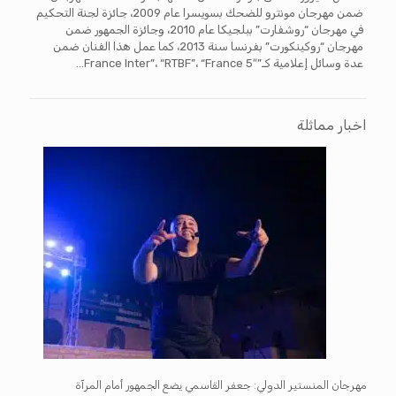
ضمن مهرجان مونترو للضحك بسويسرا عام 2009، جائزة لجنة التحكيم
في مهرجان “روشفارت” ببلجيكا عام 2010، وجائزة الجمهور ضمن
مهرجان “روكينكورت” بفرنسا سنة 2013، كما عمل هذا الفنان ضمن
عدة وسائل إعلامية كـ”France Inter”، “RTBF”، “France 5″…
اخبار مماثلة
مهرجان المنستير الدولي: جعفر القاسمي يضع الجمهور أمام المرآة