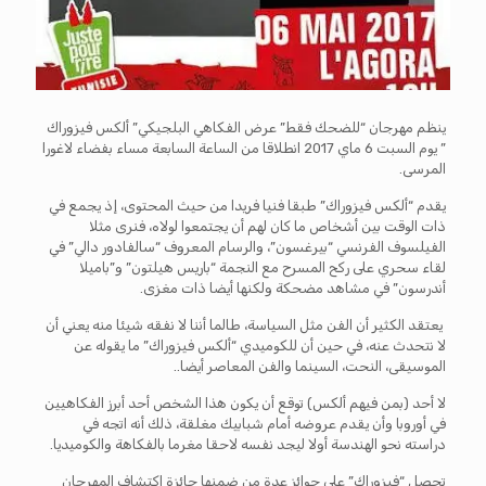
ينظم مهرجان “للضحك فقط” عرض الفكاهي البلجيكي” ألكس فيزوراك
” يوم السبت 6 ماي 2017 انطلاقا من الساعة السابعة مساء بفضاء لاغورا
المرسى.
يقدم “ألكس فيزوراك” طبقا فنيا فريدا من حيث المحتوى، إذ يجمع في
ذات الوقت بين أشخاص ما كان لهم أن يجتمعوا لولاه، فنرى مثلا
الفيلسوف الفرنسي “بيرغسون”، والرسام المعروف “سالفادور دالي” في
لقاء سحري على ركح المسرح مع النجمة “باريس هيلتون” و”باميلا
أندرسون” في مشاهد مضحكة ولكنها أيضا ذات مغزى.
يعتقد الكثير أن الفن مثل السياسة، طالما أننا لا نفقه شيئا منه يعني أن
لا نتحدث عنه، في حين أن للكوميدي “ألكس فيزوراك” ما يقوله عن
الموسيقى، النحت، السينما والفن المعاصر أيضا..
لا أحد (بمن فيهم ألكس) توقع أن يكون هذا الشخص أحد أبرز الفكاهيين
في أوروبا وأن يقدم عروضه أمام شبابيك مغلقة، ذلك أنه اتجه في
دراسته نحو الهندسة أولا ليجد نفسه لاحقا مغرما بالفكاهة والكوميديا.
تحصل “فيزوراك” على جوائز عدة من ضمنها جائزة اكتشاف المهرجان