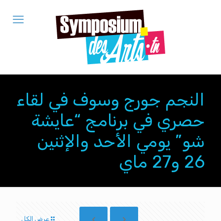
النجم جورج وسوف في لقاء
حصري في برنامج “عايشة
شو” يومي الأحد والإثنين
26 و27 ماي
عرض الكل