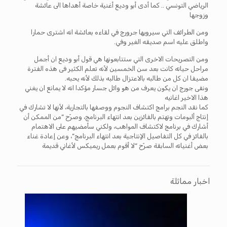
الرياضي التونسي .. كما أدى أبو وديع أغنية خاصة أهداها الى عائشة
وزوجها
ومن الطرائف التي سيرويها جرورج في لقاءه بعائشة انه اشترى حمارا
واطلق عليه اسم صديقه الغير وفي.
ومن التصريحات الاخرى التي ستتابعونها هي قول أبو وديع ان أجمل
مراحل حياته كانت بعد سن الخمسين لأنه تعلم الكثير فى هذه الفترة
مضيفا ان كل من طالبه بالاعتزال طالبه بذلك لأنه يحبه.
ونفى جورج ان يكون يعرف من هو وائل جسار مؤكدا انه لا يمانع ان يغني
هذا الاخير اغانيه
كما نقد النجم برامج اكتشاف النجوم ووصفها بالتجارية، لأنها لا تشارك في
إنتاج ألبومات وتهتم بالفائزين بعد انتهاء البرنامج، وصرّح “من الممكن أن
أشارك في برنامج لاكتشاف المواهب، ولكني سأمضيهم على الاهتمام
بالفائز في كل التفاصيل الإنتاجية بعد انتهاء البرنامج”، وعن إعادة غناء
بعض أغنياته السابقة صرّح “لا أقوم بعمل ريميكس لأغاني قديمة
اخبار مماثلة