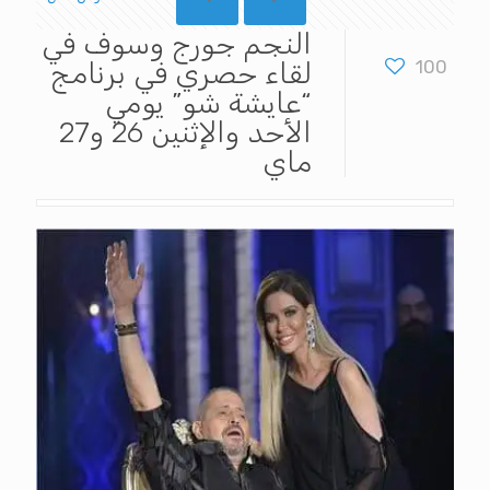
النجم جورج وسوف في
100
لقاء حصري في برنامج
“عايشة شو” يومي
الأحد والإثنين 26 و27
ماي