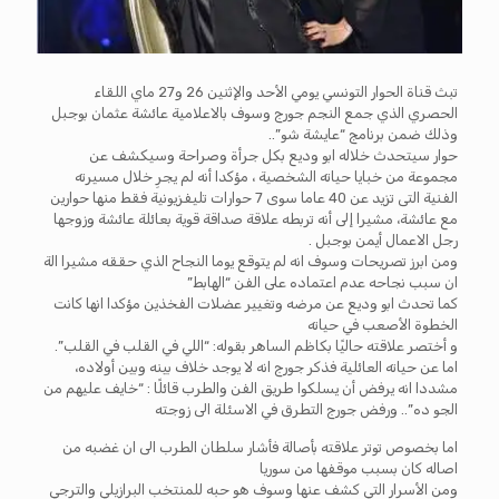
تبث قناة الحوار التونسي يومي الأحد والإثنين 26 و27 ماي اللقاء
الحصري الذي جمع النجم جورج وسوف بالاعلامية عائشة عثمان بوجبل
وذلك ضمن برنامج “عايشة شو”..
حوار سيتحدث خلاله ابو وديع بكل جرأة وصراحة وسيكشف عن
مجموعة من خبايا حياته الشخصية ، مؤكدا أنه لم يجرِ خلال مسيرته
الفنية التى تزيد عن 40 عاما سوى 7 حوارات تليفزيونية فقط منها حوارين
مع عائشة، مشيرا إلى أنه تربطه علاقة صداقة قوية بعائلة عائشة وزوجها
رجل الاعمال أيمن بوجبل .
ومن ابرز تصريحات وسوف انه لم يتوقع يوما النجاح الذي حققه مشيرا الة
ان سبب نجاحه عدم اعتماده على الفن “الهابط”
كما تحدث ابو وديع عن مرضه وتغيير عضلات الفخذين مؤكدا انها كانت
الخطوة الأصعب في حياته
و أختصر علاقته حاليًا بكاظم الساهر بقوله: “اللي في القلب في القلب”.
اما عن حياته العائلية فذكر جورج انه لا يوجد خلاف بينه وبين أولاده،
مشددا انه يرفض أن يسلكوا طريق الفن والطرب قائلًا : “خايف عليهم من
الجو ده”.. ورفض جورج التطرق في الاسئلة الى زوجته
اما بخصوص توتر علاقته بأصالة فأشار سلطان الطرب الى ان غضبه من
اصاله كان بسبب موقفها من سوريا
ومن الأسرار التي كشف عنها وسوف هو حبه للمنتخب البرازيلي والترجي