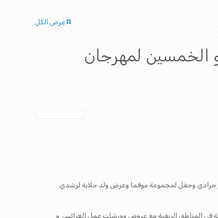
عرض الكل
و الخمسين لمهرجان
سر جرادي وحفل لمجموعة موفما وعرض ولد جلابة لرشدي
اصة بالأطفال ذوي الاحتياجات الخصوصية في المناطق الريفية مع عروض وورشات عمل العرائس و