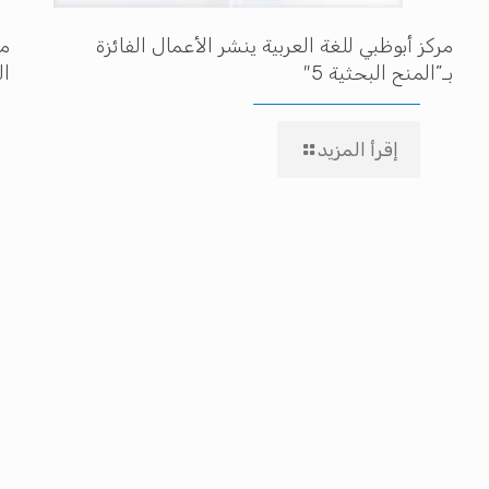
مركز أبوظبي للغة العربية ينشر الأعمال الفائزة
مه
بـ”المنح البحثية 5″
ال
إقرأ المزيد