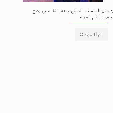
رجان المنستير الدولي: جعفر القاسمي يضع
جمهور أمام المرآة
إقرأ المزيد