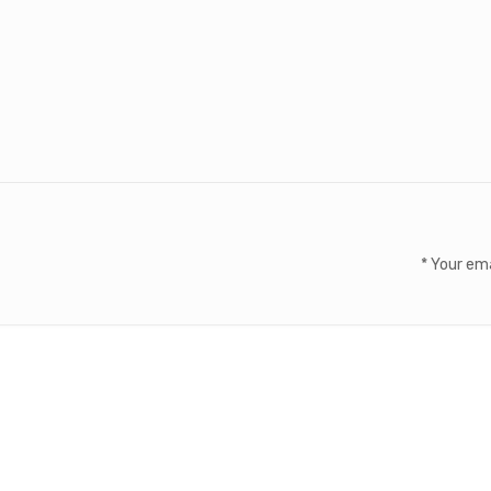
*
Your ema