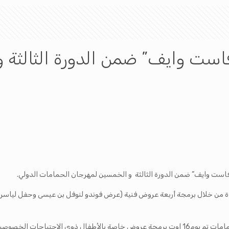
فاست وايف” ضمن الدورة الثالثة 
اة من خلال برمجة أربعة عروض فنية (عرض فوندو لنوفل بن عيسى وحفل ليا
وبالتعاون مع المركز الوطني لفنون العرائس ومركز الاصطياف بالحمامات تم يوم16 اوت برمجة عروض خ