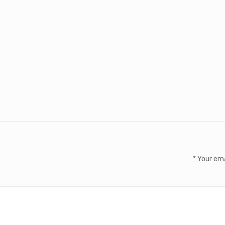
*
Your ema