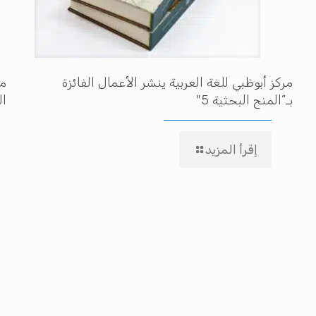
مركز أبوظبي للغة العربية ينشر الأعمال الفائزة
مه
بـ”المنح البحثية 5″
ال
إقرأ المزيد