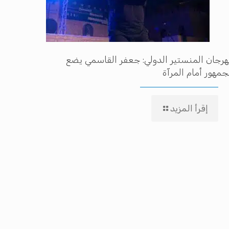
رجان المنستير الدولي: جعفر القاسمي يضع
جمهور أمام المرآة
إقرأ المزيد