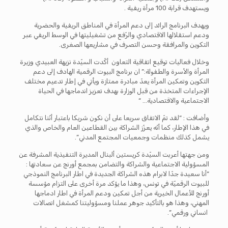
ويستهدف قرابة 100 مرأة ريفية .
ويهدف البرنامج الرائد إلى دعم المرأة في المناطق الريفية والحضرية
ودعم استقلالها الاقتصادي والرّفع من تشغيليتها في الوسط الريفي عبر
التكوين والمرافقة وحسن التصرف في مشاريعها الصغرى.
وخلال فعاليات توقيع اتفاقية التعاون أكّدت السيّدة نزيهة العبيدي وزيرة
المرأة والأسرة والطفولة:” ان برنامج البيوت الرقمية الهادف إلى دعم
التكوين وتمكين المرأة يعدّ مبادرة ممتازة ويأتي في إطار تدعيم مختلف
الإجراءات المتخذة من قبل الوزارة بهدف تعزيز اندماجها في الحياة
الاجتماعية والاقتصادية… “
وأضافت : “لقد تمّ الاتفاق سريعا على أن نكون شريكا باعتبار أنّنا نتكامل
في هذا الإطار، كما أنّه يعزّز الشراكة بين القطاعين العام والخاص والذي
يشمل كذلك منظمات وجمعيات المجتمع المدني”.
ومن جهتها أعربت السيّدة كريستين ألبنال المديرة التنفيذية المشرفة عن
المسؤولية الاجتماعية والشراكة والتضامن بمجمع أورنج عن سعادتها :
“أنا سعيدة جدّا لابرام هذه الشراكة الجديدة في اطار البرنامج النموذجي
للبيوت الرقميّة في تونس، وهذا ما يؤكد مرة أخرى على التزام مؤسسة
أورنج للأعمال الخيرية من أجل تمكين ودعم المرأة في اطار ادماجها
المهني، وهذا هو بالتأكيد جوهر عملنا ومسؤوليتنا كمشغل اتصالات
انساني ورقمي”.