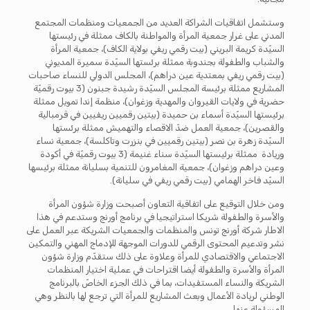
وستشمل اتفاقيات الشراكة العديد من الجمعيات ومنظمات المجتمع
المدني على غرار جمعية المرأة والمواطنة بالكاف ممثلة في رئيستها
السيّدة كريمة البريني (بيت رقمي ريفي بولاية الكاف)، جمعية المرأة
والشباب والطفولة بجندوبة ممثلة برئستها السيّدة سميرة المديوني
(بيت رقمي ريفي بمعتدية عين دراهم)، المجلس الدولي للنساء صاحبات
المشاريع ممثلة برئيسة المجلس السيّدة رشيدة جبنون (3 بيوت رقميّة
حضرية في ولايات القيروان والمهدية وزغوان)، منظمة إندا تمويل ممثلة
برئيستها السيّدة أسماء بن حميدة (بيتين رقميين ريفيين في قرمبالية
والقصرين)، جمعية العمل ضدّ الاقصاء والتهميش ممثلة برئستها
السيّدة زهرة بن نصر (بيتين رقميين في بنزرت وتاكلسة)، جمعية نساء
وريادة ممثلة برئيستها السيّدة سناء غنيمة (3 بيوت رقميّة في أكودة
وعين دراهم وزغوان)، جمعية المغامرون للتنمية بسليانة ممثلة برئيسها
السيّد فاخر الهمامي (بيت رقمي ريفي في سليانة).
ومن خلال التوقيع على اتفاقية التعاون أصبحت وزارة شؤون المرأة
والأسرة والطفولة شريكا استراتيجيا في برنامج أورنج وستدعم في هذا
الاطار شركة أورنج تونس والمنظمات والجمعيات الشريكة عبر العمل على
نشر وتدعيم المحتوى الرقمي للدورات الموجهة للإدماج المهني والتمكين
الاجتماعي والاقتصادي للمرأة وعلاوة على ذلك ستقدّم وزارة شؤون
المرأة والأسرة والطفولة أيضا اقتراحات في عملية اختيار المنظمات
الشريكة والنساء المستفيدات، بما في ذلك الجزء الخاصّ بالبرنامج
الوطني لريادة الأعمال وبعث المشاريع للمرأة التي ترجع لها بالنظر وهي
المسؤولة عنها.