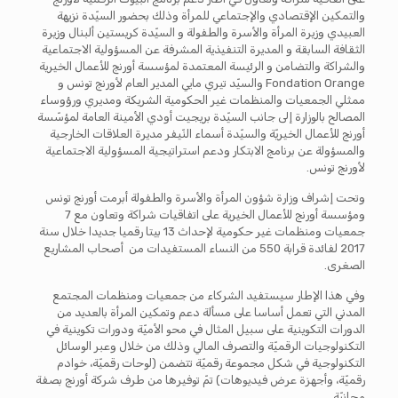
والتمكين الإقتصادي والإجتماعي للمرأة وذلك بحضور السيّدة نزيهة
العبيدي وزيرة المرأة والأسرة والطفولة و السيّدة كريستين ألبنال وزيرة
الثقافة السابقة و المديرة التنفيذية المشرفة عن المسؤولية الاجتماعية
والشراكة والتضامن و الرئيسة المعتمدة لمؤسسة أورنج للأعمال الخيرية
Fondation Orange والسيّد تيري مايي المدير العام لأورنج تونس و
ممثلي الجمعيات والمنظمات غير الحكومية الشريكة ومديري ورؤوساء
المصالح بالوزارة إلى جانب السيّدة بريجيت أودي الأمينة العامة لمؤسّسة
أورنج للأعمال الخيريّة والسيّدة أسماء النّيفر مديرة العلاقات الخارجية
والمسؤولة عن برنامج الابتكار ودعم استراتيجية المسؤولية الاجتماعية
لأورنج تونس.
وتحت إشراف وزارة شؤون المرأة والأسرة والطفولة أبرمت أورنج تونس
ومؤسسة أورنج للأعمال الخيرية على اتفاقيات شراكة وتعاون مع 7
جمعيات ومنظمات غير حكومية لإحداث 13 بيتا رقميا جديدا خلال سنة
2017 لفائدة قرابة 550 من النساء المستفيدات من أصحاب المشاريع
الصغرى.
وفي هذا الإطار سيستفيد الشركاء من جمعيات ومنظمات المجتمع
المدني التي تعمل أساسا على مسألة دعم وتمكين المرأة بالعديد من
الدورات التكوينية على سبيل المثال في محو الأميّة ودورات تكوينية في
التكنولوجيات الرقميّة والتصرف المالي وذلك من خلال وعبر الوسائل
التكنولوجية في شكل مجموعة رقميّة تتضمن (لوحات رقميّة، خوادم
رقميّة، وأجهزة عرض فيديوهات) تمّ توفيرها من طرف شركة أورنج بصفة
مجانيّة.