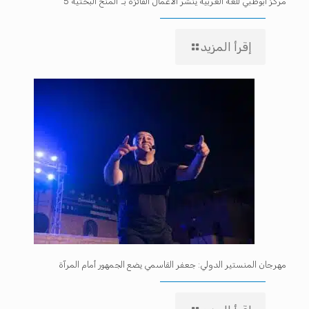
مركز أبوظبي للغة العربية ينشر الأعمال الفائزة بـ”المنح البحثية 5″
إقرأ المزيد
مهرجان المنستير الدولي: جعفر القاسمي يضع الجمهور أمام المرآة