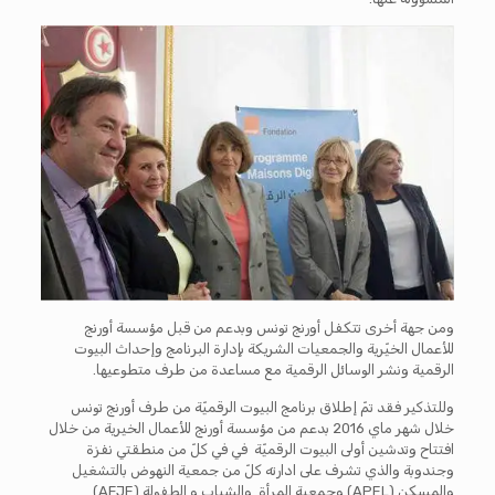
ومن جهة أخرى تتكفل أورنج تونس وبدعم من قبل مؤسسة أورنج
للأعمال الخيّرية والجمعيات الشريكة بإدارة البرنامج وإحداث البيوت
الرقمية ونشر الوسائل الرقمية مع مساعدة من طرف متطوعيها.
وللتذكير فقد تمّ إطلاق برنامج البيوت الرقميّة من طرف أورنج تونس
خلال شهر ماي 2016 بدعم من مؤسسة أورنج للأعمال الخيرية من خلال
افتتاح وتدشين أولى البيوت الرقميّة في في كلّ من منطقتي نفزة
وجندوبة والذي تشرف على ادارته كلّ من جمعية النهوض بالتشغيل
والمسكن (APEL) وجمعية المرأة والشباب و الطفولة (AFJE)