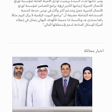
ومن جانبها أبدت السيّدة بريجيت أودي الأمينة العامة لمؤسّسة أورنج
للأعمال الخيريّة ارتياحها الكبير لرؤية برامج التضامن لمؤسسة أورنج
للأعمال الخيرية تتعزّز وتتدعّم أكثر وأكثر في تونس خدمة للتنمية
المستدامة الشاملة مضيفة أن “برنامج البيوت الرقمية لا يزال اليوم مثالا
رائعا يحتذى به، وبالنسبة لنا جميعا، فالهدف النهائي يتمثّل في إعطاء
المرأة الوسائل المتاحة لدعم لإستقلالها المالي”.
اخبار مماثلة