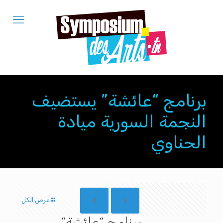
برنامج “عائشة” يستضيف
النجمة السورية ميادة
الحناوي
عرض الكل
برنامج “عائشة”