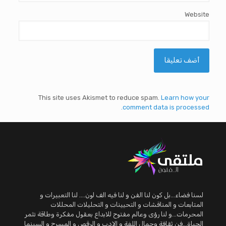
Website
This site uses Akismet to reduce spam.
Learn how your
comment data is processed.
لسنا فضاء...بل كون لنا الفن و لنا فيه الف لون.... لنا التعبيرات و
المتابعات و المناقشات و التحيينات و التحليلات المحللات
المحرمات...و لنا رؤى وعالم مفتوح للابداع بعقول مفكرة وطاقة تثمر
الحياة...فن ثقافة وجمال اللغة و الادب و الرقص و المسرح و السينما