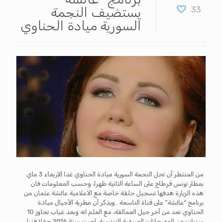
33
يستضيف النجمة
السورية ميادة الحناوي
من المنتظر أن تحل النجمة السورية ميادة الحناوي غدا الاربعاء 3 ماي
بمطار تونس قرطاج على الساعة الثانية ظهرا، وحسب المعلومات فان
هذه الزيارة هدفها تسجيل حلقة خاصة مع الاعلامية عائشة عثمان من
برنامج “عائشة” على قناة التاسعة . ويذكر أن مطربة الأجيال ميادة
الحناوي تعد من أخر جيل العمالقة، مع العلم انه وبعد غياب تجاوز 10
سنوات عن المهرجانات الصيفية التونسية، احيت سنة 2016 حفلا فنيا