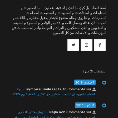
لسنا فضاء...بل كون لنا الفن و لنا فيه الف لون.... لنا التعبيرات و
المتابعات و المناقشات و التحيينات و التحليلات المحللات
المحرمات...و لنا رؤى وعالم مفتوح للابداع بعقول مفكرة وطاقة تثمر
الحياة...فن ثقافة وجمال اللغة و الادب و الرقص و المسرح و السينما
و التلفزيون و الفن التشكيلي و التراث و الموضة وأخر المستجدات في
المهرجانات و الأجندات من كل الفصول.
التعليقات الأخيرة
7 فيفري 2019
Commenté sur
symposiumdesarts.tn
الدورة
العاشرة لمهرجان الضحك بتونس من 19 إلى 24 فيفري 2019
5 أكتوبر 2018
Commenté sur
Najla ochi
مشروع مختبر التكوين
المسرحي خطوة تروي عطش عشاق الفن الرابع في جندوبة