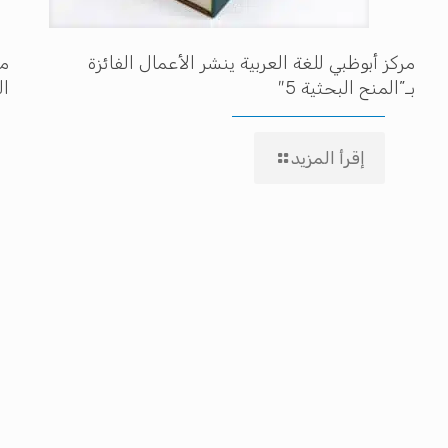
مركز أبوظبي للغة العربية ينشر الأعمال الفائزة
مه
بـ”المنح البحثية 5″
ال
إقرأ المزيد