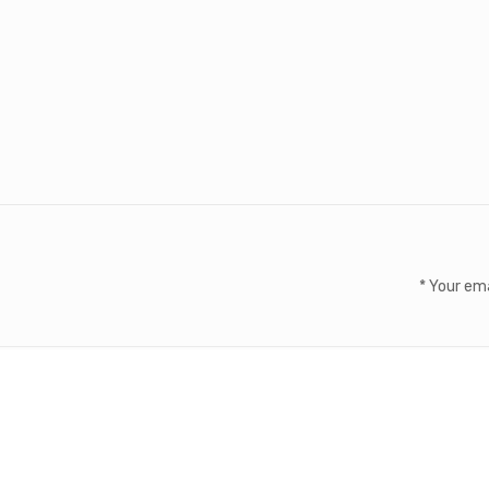
*
Your ema