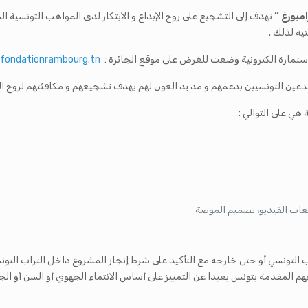
مبورغ “
تهدف إلى التشجيع على روح الإبداع و الابتكار لدى المواهب التونسية 
ية لذلك .
 استمارة الكترونية وضعت للغرض على موقع الجائزة :
xfondationrambourg.tn/
عين التونسيين بدعمهم و مد يد العون لهم بهدف تشجيعهم و مكافئتهم لروح الخلق
ي على التوالي :
ألعاب الفيديو، تصميم الموضة
 التونسي أو حتى خارجه مع التأكيد على شرط إنجاز المشروع داخل التراب التو
يعهم المقدمة بتونس بعيدا عن التمييز على أساس الانتماء الجهوي أو السن أو ال