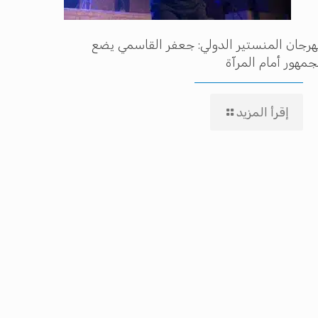
رجان المنستير الدولي: جعفر القاسمي يضع
جمهور أمام المرآة
إقرأ المزيد