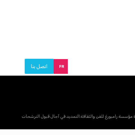
اتصل بنا
FR
 مؤسسة رامبورغ للفن والثقافة:التمديد في آجال قبول الترشحات