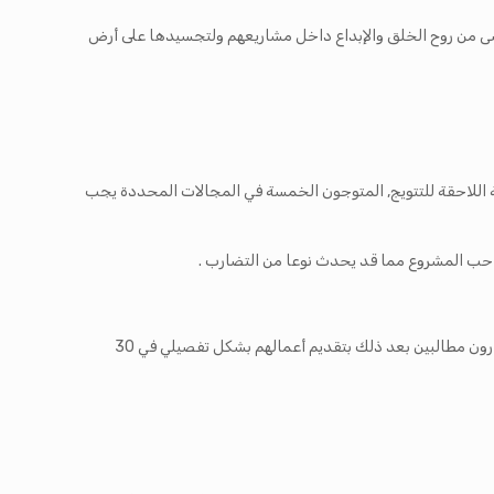
صى من روح الخلق والإبداع داخل مشاريعهم ولتجسيدها على أرض
سنة اللاحقة للتتويج, المتوجون الخمسة في المجالات المحددة يجب
احب المشروع مما قد يحدث نوعا من التضارب .
في المرحلة الأولى ستنظر اللجنة المختارة من قبل المؤسسة في الملفات المقدمة لاختيار 15 ملفا من كل الاختصاصات ليكون المتسابقون المختارون مطالبين بعد ذلك بتقديم أعمالهم بشكل تفصيلي في 30