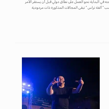
و التربية سنة 2011 حيث كان التوجه في البداية نحو العمل على نطاق دولي قبل أن يستقر الأمر
ية .بحسب ” ألفة تراس ” تبقى المجالات المذكورة ذات مردودية