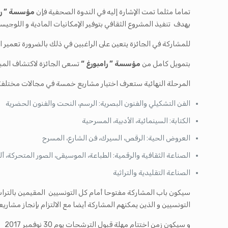
تماما مثلما تمت الإشارة إليه في الندوة الصحفية فإن
مؤسسة ” را
بهدف تنفيذ المشروع الثقافي بتوفير الإمكانيات المادية و اللوجيست
للمشاركة في الجائزة يتعين على الراغبين في ذلك بالضرورة تعمير
بتمويل كامل من
مؤسسة ” رامبورغ “
تسعى الجائزة لاكتشاف المبد
المرحلة النهائية ستعرف اختيار مشاريع خمسة في مجالات مختلفة ه
الفن التشكيلي والفنون البصرية: الرسم، النحت والفنون الحضرية
الكتابة: السينمائية، الأدبية، المسرحية
العروض الحية: الرقص، السيرك، فن الشارع، المسرح
الصناعة الثقافية والرقمية: الطباعة، الموسيقى، الصور المتحركة، 
الصناعة التقليدية والتراثية
سيكون باب المشاركة مفتوحا أمام كل التونسيين المقيمين بالتراب
التونسيين و الذين يمكنهم المشاركة أيضا مع الالتزام بإنجاز مشار
و سيكون زمن اختتام مهلة قبول الترشحات يوم 30 نوفمبر 2017