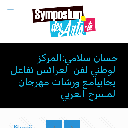
حسان سلامي:المركز
الوطني لفن العرائس تفاعل
ايجابيامع ورشات مهرجان
المسرح العربي
عرض الكل