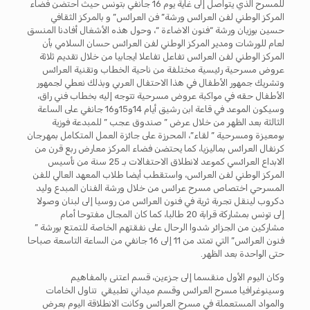
للمسرح الذي يتواصل إلى غاية يوم 16 جانفي بتونس حيث احتضن فضاء
المركز الوطني لفن العرائس ورشة” فن العرائس” و بالمركز الثقافي
حسين بوزيان ورشة “فنون الاضاءة “، وحول هذه الأشغال أفادنا المنسق
لعام للورشات ومدير المركز الوطني لفن العرائس حسان السلامي بأن
المركز الوطني لفن العرائس تفاعل تفاعلا ايجابيا من خلال تقديم ثلاثة
عروض مسرحية رئيسية مختلفة من ناحية الخطاب وتقنية العرائس
وتشريك جمهور الأطفال في هذا الاحتفال العربي وبذلك نعطي لجمهور
الأطفال حقه في مواكبة عروض مسرحية تتوجه إليه بخطاب فني راق،
وسيكون الموعد في قاعة ابن رشيق أيام 14و15و16 جانفي على الساعة
الثالثة بعد الظهر من خلال عرض ” صندوق عجب ” للمبدعة فوزية
بومعيزة ومسرحية ” لقاء”، المحرزة على جائزة العمل المتكامل بمهرجان
كرنفال العرائس بماليزيا، كما يحتضن فضاء المركز معارض ربع قرن من
الابداع العرائسي كموعد لانطلاق الاحتفالات بـ 25 سنة من تأسيس
المركز الوطني لفن العرائس، واستقطب أيضا طلاب المعهد العالي للفن
المسرحي اختصاص مسرح عرائس من خلال ورشة الفنان المبدع وليد
دكروب لينقل تجربة ثرية في فنون العرائس من روسيا إلى لبنان وصولا
إلى تونس بمشاركة قرابة 20 طالبا، كما كان المجال مفتوحا أمام
مشاركين من الجزائر شدوا الرحال على نفقتهم الخاصة للتمتع بورشة ”
فنون العرائس” التي تمتد من 11 إلى 16 جانفي من الساعة التاسعة صباحا
حتى الواحدة بعد الظهر.
وكان اليوم الأول منقسما إلى جزءين، قسم اعتنى بالمفاهيم
وسينوغرافيا مسرح العرائس وقسم ميداني تطبيقي تناول الخامات
والمواد المستعملة في مسرح العرائس وكانت الانطلاقة اليوم بعرض