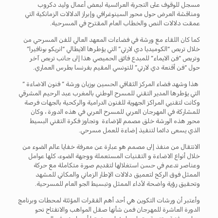
مسجل للوقوف على التجربة العرائسية لبعض أعمال وليد دكروب
ومناقشة العرض حول محور السينوغرافي وإبراز الدلالات الزمانكية التي
عمقت دلالات النص والخطاب العام المقترح في المسرحية.
كما كان اللقاء مع ورشة في فضاءات المعهد العالي للفن المسرحي من
خلال تربص “الكوميديا دي لارتي” التي يؤطرها الايطالي “انريكو بونافيرا”
وتربص “فن الايماء” للمبدع فائق الحميصي هذا إلى جانب تربص آخر
حول “فن أقنعة دي لارتي” للتونسي المقيم بفرنسا بطرس العماري.
هذا وشهد فضاء المركز الثقافي الحسين بوزيان ورشة ” فنون الاضاءة ”
التي يؤطرها المدير التقني للمسرح الوطني بالمغرب عبد الرحيم المشرقي
وكانت لتقنيي المراكز الجهوية للفنون الدرامية والركحية بالجهات فرصة
للمشاركة في المهرجان العربي للمسرح العربي في هذه الدورة ، وكان
محور هذه الورشة خلق مصمم للإضاءة وتجاوز فكرة التقني البسيط
الذي يسعى دائما لتنفيذ إضاءة للعمل مسرحي.
الانتقال من منفذ إلى مصمم هو عبارة عن معرفة خفايا عالم الضوء من
خلال أنواع الاضاءة و التقنيات المستعملة ووجهة الضوء، كلها عوامل
وعناصر تدعم في حسن استغلالها لتقديم صورة متكاملة مع حركة
الممثل فوق الركح لتعميق دلالات الإطار الزماني والمكاني للمشهد
وتحقيق رؤية واضحة لأداء الممثل وتبسيط الجو العام للمسرحية.
وأعتبر أن ورشات التكوين هي أحد أهم الفقرات المؤثثة لمحطات وبرنامج
الدورة العاشرة للمهرجان فمن شأنها صقل المواهب والانفتاح نحو