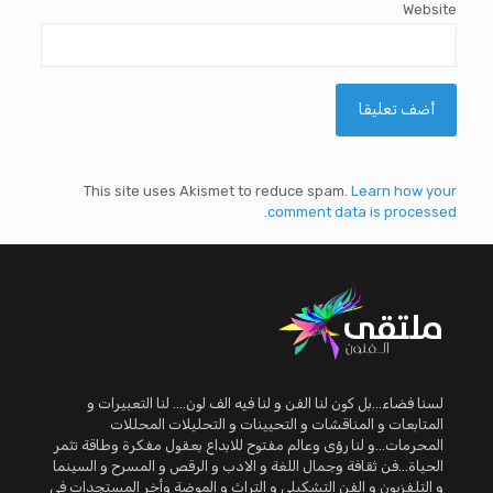
Website
This site uses Akismet to reduce spam.
Learn how your
comment data is processed.
لسنا فضاء...بل كون لنا الفن و لنا فيه الف لون.... لنا التعبيرات و
المتابعات و المناقشات و التحيينات و التحليلات المحللات
المحرمات...و لنا رؤى وعالم مفتوح للابداع بعقول مفكرة وطاقة تثمر
الحياة...فن ثقافة وجمال اللغة و الادب و الرقص و المسرح و السينما
و التلفزيون و الفن التشكيلي و التراث و الموضة وأخر المستجدات في