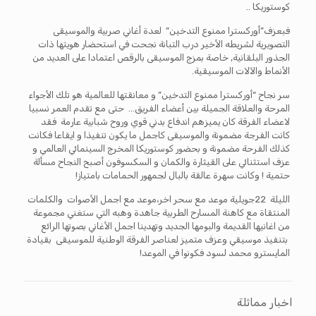
كوستوريكا ..
فبعزف”أوركسترا ممنوع التدخين” لعدة أغاني صربية والموسيقى
التصويرية لشريطه الأخير درب التبانة نجحت في استحضار هويتها ذات
الجذور البلقانية, خاصة بمزج الموسيقى بالرقص اعتمادا على العديد من
الأنماط والآلات الموسيقية.
سر نجاح “أوركسترا ممنوع التدخين” و معانقتها للعالمية هو تلك الأجواء
المرحة والعلاقة الجميلة بين أعضاء الفريق… حتى مع تقدم العمر نسبيا
لاعضاء الفرقة كان يميزهم اندفاع بدني قوي وروح شبابية عارمة فقد
كانت الفرجة مضمونة والموسيقى كاجمل ما يكون تنفيذا و ايقاعا فكانت
كذلك الفرحة مضمونة و بحضور كوستوريكا المخرج السينمائي العالمي و
عزف استثنائي على القيثارة والكمان و السكسوفون أصبح النجاح مسألة
حتمية ! وكانت سهرة عالقة بالبال لجمهور الحمامات بامتياز!
الليلة 22جويلية موعد مع سحر اخر،موعد مع اجمل الأصوات والكلمات
المنتقاة مع كاهنة المسارح الطربية جاهدة وهبه التي ستغني مجموعة
من اغانيها القديمة والبومها الجديد وتهدينا اجمل الأغاني بصوتها الرائع
بتنفيذ موسيقي وعزف متميز لعناصر الفرقة الوطنية للموسيقى بقيادة
المايسترو محمد لسود فكونوا في الموعد!
اخبار مماثلة