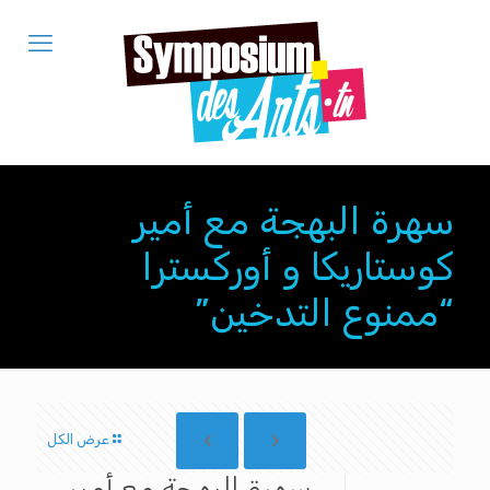
سهرة البهجة مع أمير
كوستاريكا و أوركسترا
“ممنوع التدخين”
عرض الكل
سهرة البهجة مع أمير