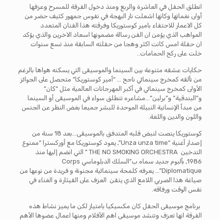
انطلق الحفل في العاشرة والربع ومنذ دخول الفرقة للمسرح وعزفها
أولى نغماتها وكانها اشعلت نار البهجة في نفوس جمهور كثيف حضر من
كل الاعمار للاحتفاء بامير كوستوريكا وفرقته هذا الفنان المتعدد
المواهب الذي يؤمن ان الفن رسالة مضمونها اسعاد الاخرين والذي يؤكد
ان حفلة امس كانت اكثر وهجا من حفلته السابقة منذ تسع سنوات
خلت على ركح الحمامات..
حكايات عشقه متنوعة بين السينما والموسيقى التي يسكنه هواها بالرغم
من تألقه كمخرج سينمائي ناجح … “أمير كوستوريكا” متحصل على الجوائز
الأولى كمخرج سينمائي في أكبر المهرجانات العالمية مثل “كان”
و”البندقية” و”برلين”…مشاعره تنطلق سواء في الموسيقى أو السينما
من مبدأ الإنسانية النبيلة الموحدة للبشر جميعا بغض النظر عن الجنس
واللون والدين واللغة.
كوستوريكا ينصت لنبض قلبه المتدفق بالموسيقى…بعد 18 سنة من
إصدار أغنية “Unza unza time”, يعود كوستوريكا مع أوركسترا “ممنوع
التدخين
THE NO SMOKING ORCHESTRA ” التي انضم إليها منذ
1986, بألبوم جديد سماه ب”السلك الدبلوماسي Corps
Diplomatique”… يعرفه كلمحة سينمائية مجنونة و فريدة من نوعها من
صياغة هذا الصربي اللامع الذي يتقن العزف على القيثارة و الغناء في
نفس الوقت ورفاقه.
برنامج موسيقى الحفل كان مكسيكيا بامتياز لكن ما يميز نشاط هذه
الفرقة انها تعزف وتنشد موسيقى اهم الأفلام ومنها اعمال عضوها الأهم