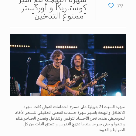
79
كوستاريكا و أوركسترا
“ممنوع التدخين”
سهرة السبت 21 جويلية على مسرح الحمامات الدولي كانت سهرة
الانطلاق والبهجة بامتياز سهرة جسدت المعنى الحقيقي للسحر الأخاذ
للموسيقى عندما تحرر الأجساد لترقص وتتفاعل وتصدح الحناجر غناء
وشدوا و حتى صراخا عندما تبتهج النفوس و تنعتق الذات من كل
الضوابط و القيود..