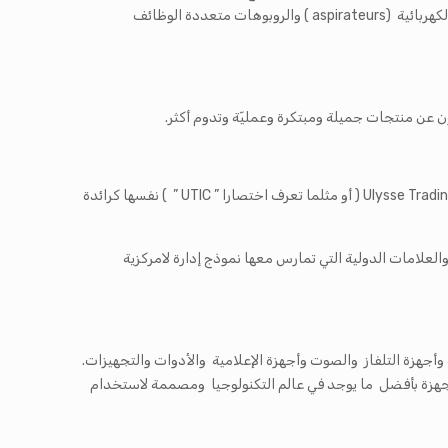
والثلاجات وآلات غسيل الأطباق. أما في فئة الأجهزة الكهرو- منزلية الصغيرة فتقدم العلامة مجموعة متنوعة من المنتجات على غرار المكانس الكهربائية (aspirateurs ) والروبوهات متعددة الوظائف
ون عن منتجات جميلة ومبتكرة وعمليّة وتدوم أكثر.
هي فاعل رئيسي في الاقتصاد التونسي منذ ما يقارب 5 عقود وموجودة في كافة أنحاء البلاد . وقد أثبتت مجموعة Ulysse Trading & Industrial Companies ( أو مثلما تعرف اختصارا ” UTIC ” ) نفسها كرائدة
العلامات الكبرى والعلامات الدولية التي تمارس معها نموذج إدارة لامركزية
ؤثّرة من الأجهزة الكهرو- منزلية وأجهزة التلفاز والصوت وأجهزة الإعلامية والأدوات والتجهيزات.
جهزة بأفضل ما يوجد في عالم التكنولوجيا ومصممة لاستخدام