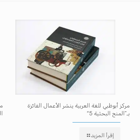
مركز أبوظبي للغة العربية ينشر الأعمال الفائزة
مه
بـ”المنح البحثية 5″
ال
إقرأ المزيد