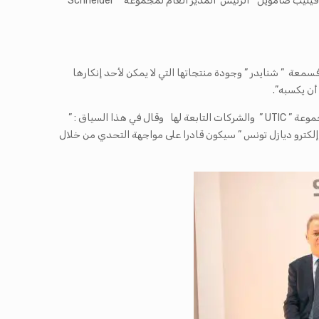
وقد تم إمضاء هذه الاتفاقية من قبل السيد خليل الشايبي الرئيس المدير العام لشركة ” إلكترو ديازل تونس ” التابعة لمجموعة ” UTIC ” والسيد ” فيليب صامويل ” الرئيس المدير العام لمجموعة ” Schneider
علامة ” شنايدر ” المشهورة في تونس. فسمعة ” شنايدر ” وجودة منتجاتها التي لا يمكن لأحد إنكارها
 أن يكسبه”.
ومن جانبه أبدى ” فيليب صامويل ” الرئيس المدير العام لمجموعة ” Schneider Consumer ” حماسا كبيرا لهذه الشراكة وأعرب عن ثقته في مجموعة ” UTIC ” والشركات التابعة لها وقال في هذا السياق : ”
حن متأكّدون من أن فرع ” إلكترو ديازل تونس ” سيكون قادرا على مواجهة التحدي من خلال