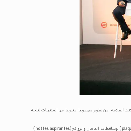
 ” بأنها علامة تجارية متخصصة في الأجهزة الكهرو- منزلية الكبيرة والصغيرة وكذلك في أجهزة التلفاز. ومنذ إنشائها سنة 1934 تمكنت العلامة من تطوير مجموعة متنوعة من المنتجات لتلبية
وفي فئة الأجهزة الكهرو- منزلية الرئيسية تقدم ” شنايدر ” مجموعة واسعة من منتجات المطبخ على غرار الأفران ولوحات الطهي (plaques de cuisson ) وشافطات الدخان والروائح (hottes aspirantes )