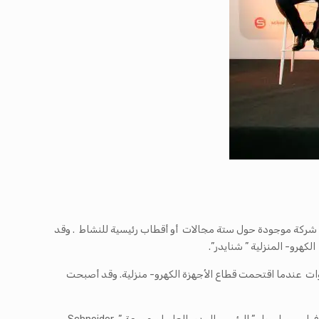
وتعتبر المجموعة الخاصة ” أوليس للتجارة والصناعة ” (UTIC ) أحد الروّاد التونسيين في مجالات التوزيع والخدمات والصناعة وتتكوّن من أكثر 30 شركة موجودة حول ستة مجالات أو أقطاب رئيسية للنشاط . وقد
كهرو- المنزلية ” شنايدر”.
وات عندما اقتحمت قطاع الأجهزة الكهرو- منزلية. وقد أصبحت