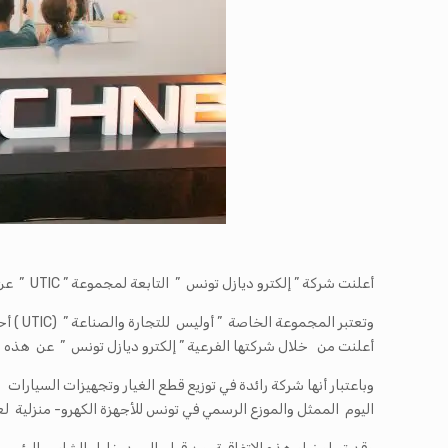
أعلنت شركة ” إلكترو ديازل تونس ” التابعة لمجموعة ” UTIC ” عن ميلاد شراكة استراتيجية مع العلامة الفرنسية الشهيرة ” شنايدر”.
أعلنت من خلال شركتها الفرعية ” إلكترو ديازل تونس ” عن هذه الش
وباعتبار أنها شركة رائدة في توزيع قطع الغيار وتجهيزات السيا
اليوم الممثل والموزع الرسمي في تونس للأجهزة الكهرو- منزلية لعل