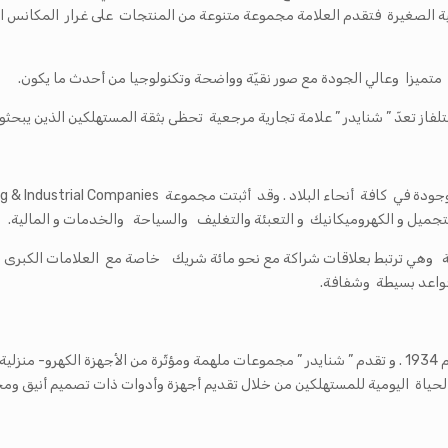
اء متميزا وعالي الجودة مع صور نقيّة وواضحة وتكنولوجيا من أحدث ما يكون.
تلفاز تعدّ ” شنايدر ” علامة تجارية مرجعية تحظى بثقة المستهلكين الذين يبحث
المجموعة أكثر من 7000 موظف وعامل و تضمّ 35 شركة وهي ترتبط بعلاقات شراكة مع نحو مائة شريك خاصة مع 
قواعد بسيطة وشفافة.
هي علامة أساسية ولا غنى عنها في مجال التراث الفرنسي منذ عام 1934 . و تقدم ” شنايدر ” مجموعات ملهمة وم
لحياة اليومية للمستهلكين من خلال تقديم أجهزة وأدوات ذات تصميم أنيق وم