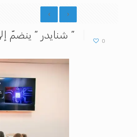
” شنايدر ” ينضمّ إلى
0