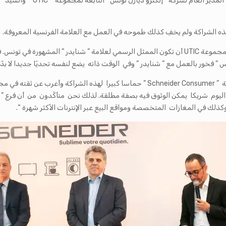
وفي هذا الإطار صرّح السيد خليل الشايبي قائلا : ” إنه لشرف كبير لمجموعة UTIC أن تكون الممثل الرسمي ل
نس ” فخور بالعمل مع ” شنايدر ” وفي الوقت ذاته يضع لنفسه تحديّا جديدا لا بدّ
فضل سياسة الجودة والقدرة التنافسية أصبحت مجموعة UTIC اليوم شريكا يمكن الوثوق فيه بصفة مطلقة. لذلك ن
وكذلك في المغازات المتخصصة ومواقع البيع عبر الإنترنات الأكثر شهرة “.