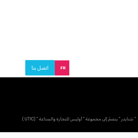
اتصل بنا
FR
” شنايدر ” ينضمّ إلى مجموعة ” أوليس للتجارة والصناعة ” (
UTIC )