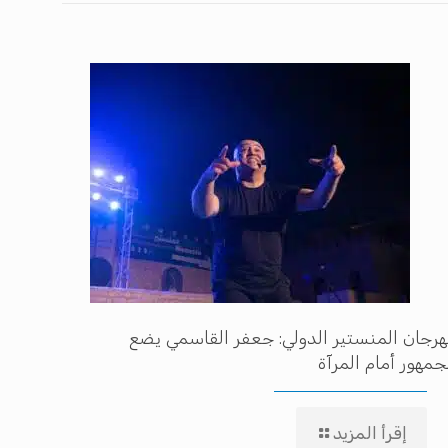
رجان المنستير الدولي: جعفر القاسمي يضع
جمهور أمام المرآة
إقرأ المزيد