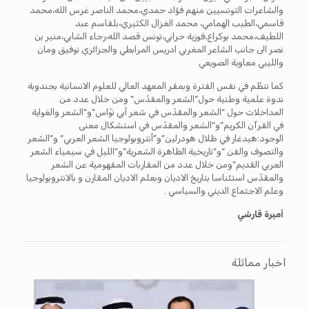
والشاعرات التونسيين منهم فؤاد حمدي،محمد الناصر غرس الله،محمد
قاسمي،الطيب الهمامي، محمد الغزال الكثيري،بلقاسم عبد
اللطيف،محمد بوكراع،فوزية حرابي،تونس قصد الله،رجاء الشابي،منير بن
نصر الى جانب الشاعر المغربي ادريس المرابطي والجزائري توفيق ومان
والليبي معاوية الصويعي
كما تنظّم في نفس الفترة وبمقر المعهد العالي للعلوم الانسانية بجندوبة
ندوة علمية وطنية حول”الشعر والمقدّس” ومن خلال عدد من
المداخلات حول “الشعر والمقدّس في شعر أبي نوّاس”و”الشعر والغواية
في القرآن الكريم”و”الشعر والمقدّس في استشكال معنى
الوجود:هيدغار في ظلال هودرلين”و”أنتروبولوجيا الشعر العربي” و”الشعر
والتصوف والفن “و”تاريخية الظاهرة الشعرية”و”الليل في سيمياء الشعر
العربي القديم”ومن خلال عدد من المقاربات المفهومية عن الشعر
والمقدّس استئناسا بتاريخ الاديان وبعلم الاديان المقارن و بالانتروبولوجيا
وعلم الاجتماع الديني والسياسي .
أميرة قارشي
اخبار مماثلة