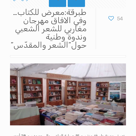
طبرقة:معرض للكتاب…
54
وفي الافاق مهرجان
مغاربي للشعر الشعبي
وندوة وطنية
حول”الشعر والمقدّس”
تعيش مدينة طبرقة منذ يوم 15 جويلية الماضي والى حدود يوم 28 أوت