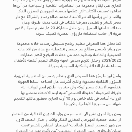
الجاري على ايقاع مجموعة من التظاهرات الثقافية والسياحية من أبرزها
تظاهرة”مصيف الكتاب”التي تنظّمها جمعية المهرجان المغاربي للفكر
والابداع التي يرأسها الناشر الاستاذ محمد صالح رصاع بالشراكة مع دار
سحر للنشر و تتضمن معرضا للكتاب في قلب مدينة طبرقة وعلى
ضفاف شاطئها الجميل ومن خلال مشاركة 20 دار نشر تونسية و5 دور
عربية الى جانب استضافة دار رؤى المصرية كضيف شرف
كما تخلل هذا المعرض تنظيم برنامج تنشيطي رصدت خلاله مجموعة
من جوائز لأحسن مطالع عبر حصص تنشيطية مع عدد من الاذاعات
العمومية والخاصة وتنظيم عدد من حفلات التوقيع لأهم اصدارات
2021/2022 وحفل تكريم مبدعي الجهة وكذلك تنظيم أنشطة للأطفال
بمساهمة دار الثقافة والمكتبة العمومية بطبرقة
ولعلّ أبرز ما يميّز هذا المعرض الذي ينتظم بدعم من المندوبية الجهوية
للشؤون الثقافية بجندوبة والذي أشرفت على افتتاحه السلط الجهوية
يتقدّمهم الاستاذ سمير كوكة والي جندوبة اطلاق اسم الروائية ابنة
طبرقة المرحومة “حفيظة القاسمي”عليه ليتم الاحتفاء بمنشوراتها
الروائية أساسا في لقاء خاص يوم 18 أوت الجاري بحضور عائلتها لتقديم
شهائد عن مسيرتها الابداعية وتكريمها
ومن جهة أخرى نشير الى انه بدعم من وزارة الشؤون الثقافية من المنتظر
ان تنظم جمعية المهرجان المغاربي للفكر والابداع خلال النصف الاول
من شهر ديسمبر المقبل فعاليات”المهرجان المغاربي للشعر”تحت
عنوان”طبرقة في عيون الشعراء الشعبيين”من تأثيث عدد من الشعراء