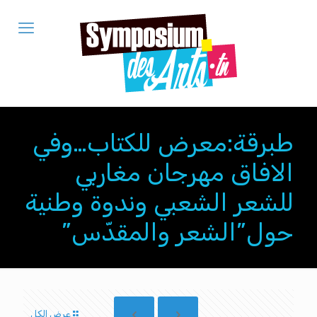
طبرقة:معرض للكتاب…وفي
الافاق مهرجان مغاربي
للشعر الشعبي وندوة وطنية
حول”الشعر والمقدّس”
عرض الكل