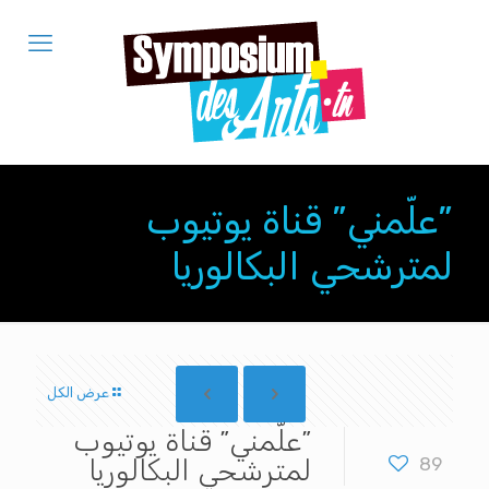
”علّمني” قناة يوتيوب
لمترشحي البكالوريا
عرض الكل
”علّمني” قناة يوتيوب
89
لمترشحي البكالوريا