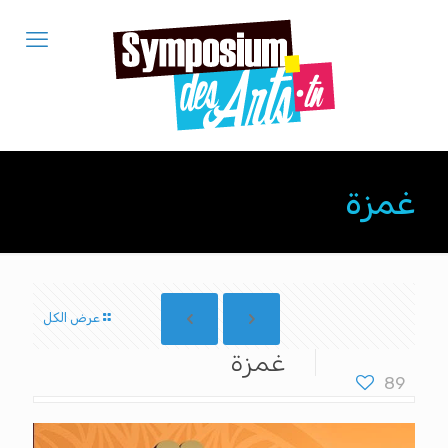
غمزة
عرض الكل
غمزة
89