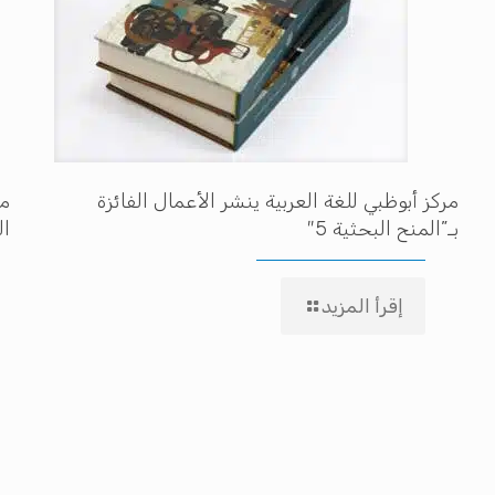
مركز أبوظبي للغة العربية ينشر الأعمال الفائزة
مه
بـ”المنح البحثية 5″
ال
إقرأ المزيد