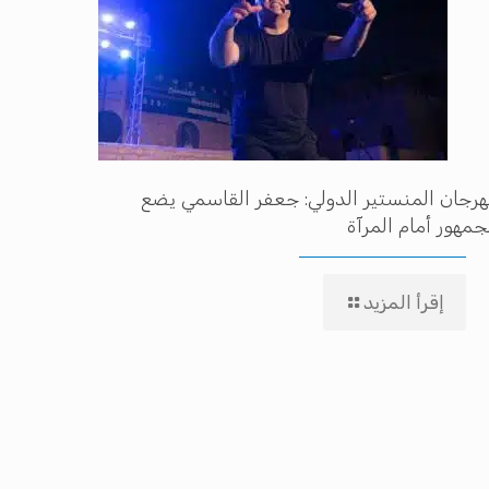
رجان المنستير الدولي: جعفر القاسمي يضع
جمهور أمام المرآة
إقرأ المزيد