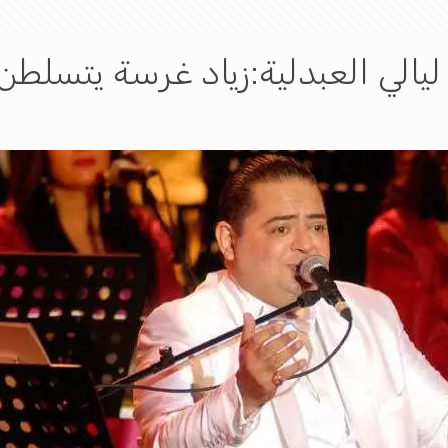
ليالي العبدلية:زياد غرسة يتسلطن