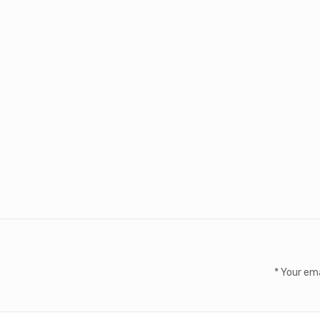
*
Your ema