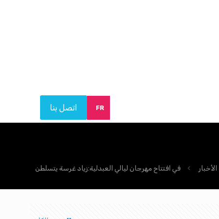
اتصل بنا
FR
لأخبار
في افتتاح مهرجان ليالي العبدلية:زياد غرسة يتسلطن