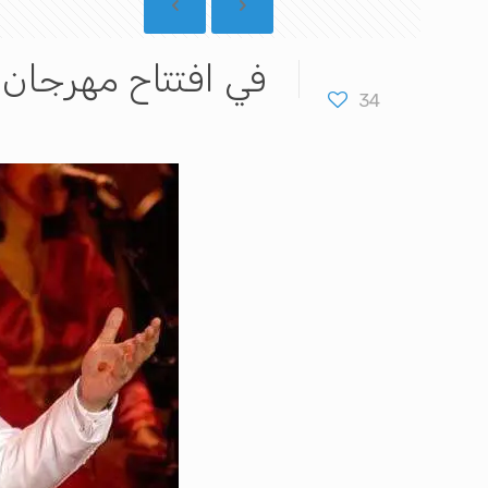
في افتتاح مهرجان 
34