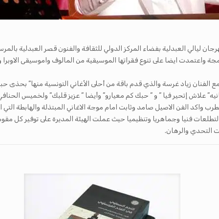
ة الجديدة من مهرجان ليالي العبدلية بفضاء المركز الدولي للثقافة والفنون قصر العبدلي
عتمدت ايضا على تنوع فقراتها الموسيقية من المالوف واموسيقى الاوبرا والاغ
 الفنان زياد غرسة والذي قدم باقة من أحلى الأغاني التونسية منها” بحذى حبيب
انيه” علاش إتحير فيا ” و ” حبك كم معيارو” وأيضا ” عزيز قلبك” ولخميس الحنافي
لطرب واكد الفن الاصيل صامد وثابت امام موجة الاغاني المبتذلة والهابطة التي
تطلعات فنيا وجماهريا وتنظيميا حيث عملت الهيئة المديرة على توفير كل مقوما
 التحدي والرهان.