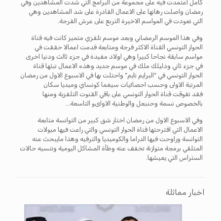
كامل اعتمدت فيه على مجموعة من البرامج التي شدت المشاهدين وفي
رمضان واصلت رهانها على الاعمال القادرة على شد المشاهدين وهي
التي تعودت في المواسم الاخيرة التربع على عرش الفرجة.
وفي هذا الموسم الرمضاني وبعد موسم تلفزي متميز كانت فيه قناة
الحوار التونسي القناة الاكثر فرجة ومتابعة قدمت اعمالا حققت في
مواسم سابقة نجاحا كبيرا وهي اولاد مفيدة في جزء ثالث ودنيا اخرى
في جزء ثاني ودليلك ملك في موسم جديد وهذه الاعمال تبثها قناة
الحوار التونسي في “البرايم تايم” واحتلت بها في الاسبوع الاول من رمضان
المرتبة الاولى وحسب احصائيات سيغما كونساي وميديا سكان
فقد تفوقت قناة الحوار التونسي على باقي القنوت التلفزية ومنها
بالخصوص نسمة وحنبعل والوطنية الاولىو التاسعة…
وفي الاسبوع الاول من رمضان اختار شق كبير من التوانسة متابعة
الاعمال التي اقترحتها قناة الحوار التونسي والتي راعت فيها ميولات
التوانسة وراوحت فيها الدراما والكوميديا والترفيه وهذا مايبحث عنه
المتلقي برمجة متوازنة تخفف عنه وطأة المشاكل اليومية وتنسيه حالات
الستراس التي يعيشها.
اخبار مماثلة