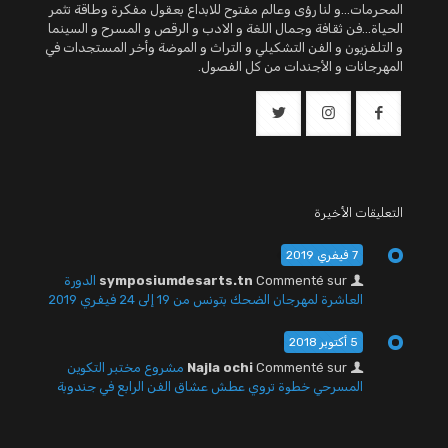
المحرمات...و لنا رؤى وعالم مفتوح للابداع بعقول مفكرة وطاقة تثمر
الحياة...فن ثقافة وجمال اللغة و الادب و الرقص و المسرح و السينما
و التلفزيون و الفن التشكيلي و التراث و الموضة وأخر المستجدات في
المهرجانات و الأجندات من كل الفصول.
التعليقات الأخيرة
7 فيفري 2019
Commenté sur
symposiumdesarts.tn
الدورة
العاشرة لمهرجان الضحك بتونس من 19 إلى 24 فيفري 2019
5 أكتوبر 2018
Commenté sur
Najla ochi
مشروع مختبر التكوين
المسرحي خطوة تروي عطش عشاق الفن الرابع في جندوبة