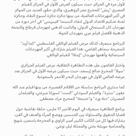
لأول مرة في الجزائر، حيث سيكون العرض الأول في الجزائر للفيلم
المصري “ريش” للمخرج عمر الزوهيري، والذي حقّق العديد من الجوائز
في أكبر المهرجانات العالمية، من بينها جائزة جائزة أسبوع النقاد وجائزة
لجنة تحكيم الاتحاد الدولي لنقاد السينما “فيبريسي” في آخر دورة من
مهرجان كان السينمائي الدولي، والتانيت الذهبي لمهرجان قرطاج والنجمة
الذهبية لأفضل فيلم عربي بمهرجان الجونة.
البرنامج سيعرف كذلك عرض الفيلم الوثائقي الفلسطيني “كما أريد”
للمخرجة سماهر القاضي، هذا الفيلم شارك في أكبر المهرجانات
السينمائية وأهمها مهرجان “إيدفا” للفيلم الوثائقي.
واختار القائمون على هذه التظاهرة الثقافية، عرض الفيلم الجزائري
“سولا” للمخرج صالح إيسعد، حيث سيكون عرضه الأول في الجزائر بعد
عرضه العالمي الأول في مهرجان البحر الأحمر بالسعودية.
كما ستثري البرنامج سلسلة من الأفلام القصيرة، من بينها فيلم عبد الله
عقون “سترة”، والفيلم السوداني “الست” لسوزانا ميرغني، والفيلمان
المصريان “حنة ورد” و”خديجة” للمخرج مراد مصطفى.
برنامج التظاهرة سيعرف في اليوم الأخير 17 مارس، حلقة نقاشية حول
قضايا الحقوق والمساواة بين الجنسين ووضع المرأة والعنف في الفن،
يشارك فيها كل من الكاتب الكبير أمين الزاوي و المخرجة ياسمين شويخ
والمحامية عويشة بختي والممثلة ليلى توشي.