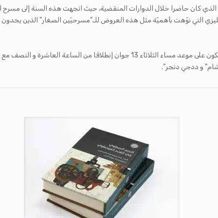
 الذي كان حاضرا خلال الدوارات المنقضية، حيث اتجهت هذه السنة إلى مسرح 
ليزي التي نوّهت بأهميّة مثل هذه العروض للـ”مسرحيّين الصغار” الذين يجدون
جمهور “مسار” و سادس دورات حومتنا فنّانة من 11 إلى 20 جوان، يكون على موعد مساء الث