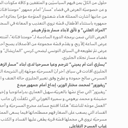
حلول من الكلّ بمن فيهم السياسيّين و المثقفين و كافّة مكونات المجتم
و عن خصوصيّة العرض في فضاء “مسار” أمام جمهور “حومتنا فنّانة”،
من جانبها أشارت الممثلة هناء شعشوع المتوّجة مؤخرّا بجائزة أ
جمهوره باستثناء الأطفال، قصّة تروي التعذيب و المعانة في الس
”المزاد العلني“ و تألّق لأبناء مسار بدوّار هيشر
العرض الثاني ضمن برمجة الدورة السادسة لـ”حومتنا فنّانة”، أمّن
عرض الساعة إلاّ ربع، و يقدّم قصّة مجموعة من الأصدقاء يصبح أحد
بفضاء مسار نجلاء الجليزي.
”يساري أنت أم يميني“ تترجم وعيا مسرحيا لدى أبناء ”مسار الزه
المسرحي صالح حمودة و تطرح وفق تعبير الجليزي حالة العنف و التط
”ريفوزور“ لمحمد مختار الوزير، إبداع أمام جمهور مبدع
“ريفيزور” التي صاغ نصّها بالعربيّة،سهيل العماري بدراماتوجيا و 
حشيشة و محمد برهومي و سميرة الغورابي التي تكفلّت إلى جانب ذل
“العمل موجّه للناشئة” هكذا افتتح مساعد مخرج المسرحيّة و أحد م
الفساد التي يصعب على الصغار فهم مصطلحاتها فيما يسعى الممثل
مسرحيّة تروي في مجملها قصّة قرية يطغى عليها الفساد و الكذب و ال
غياب المسرح التفاعلي