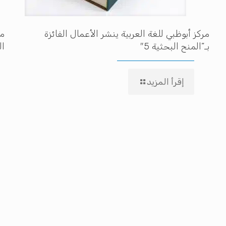
مركز أبوظبي للغة العربية ينشر الأعمال الفائزة
مه
بـ”المنح البحثية 5″
ال
إقرأ المزيد