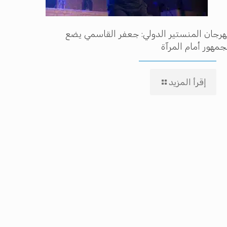
رجان المنستير الدولي: جعفر القاسمي يضع
جمهور أمام المرآة
إقرأ المزيد