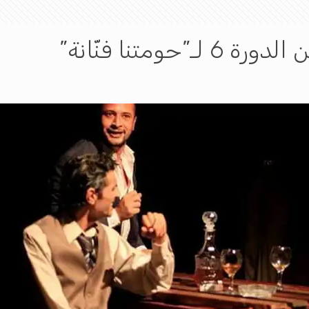
حومتنا فنّانة”