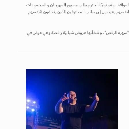
المواقف
وهو توجّه احترم طلب جمهور المهرجان و المجموعات
 أنفسهم يعرضون إلى جانب المحترفين الذين يتخذون لأنفسهم
لاثاء 13 جوان إنطلاقا من الساعة العاشرة و النصف مع “سهرة الرقص” ، و تتخلّلها عروض شبابيّة راقصة وهي عرض في