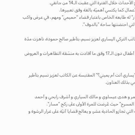
ال الفترة التي عقبت الـ14 من جانفي.
عمال كما يكتسي أهميّة بالغة وفق تعبيرها.
ار” له طابعه الخاص باعتبار فضاء “حميمي” ومهم ، في عرض واكب
لتي احتضنتها ساحة ”بالدوف“.
تب التركي اليساري لعزيز نسيم، بتأطير صالح حمودة، ناهزت مدّة
عرض تمّ تطويعه في السياق التونسي ليضحي كرسي “الماريشال” و بالة “مراد بو بالة” من بين المعروضات في المزاد، تمثّل في شكل مواقف، أبطاله أطفال دون الـ17 وفق ما أفادت به منسّقة التظاهرات و العروض
سة و الـ15 على غرار المسرحيّة التي تلتها و تحمل عنوان “يساري أنت أم يميني؟” المقتبسة عن الكاتب لعزيز نسيم بتأطير
ي بذلك العناون.
اج عمر و هدى عيساوي و مالك السياري و أشرف رابحي و أحمد
المسرح” حيث عُرضت للمرة الأولى على ركح “مسار”.
 تجازو الحادية عشر، و يعالج قضايا آنيّة على غرار الرشوة و