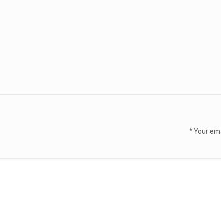
*
Your ema