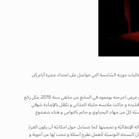
نون” مساء أمس الإثنين 12 جوان 2017 أربع عروض مسرحيّة في إطار فعاليات دورته السّادسة التي تتواصل على امتداد عشرة أيام إلى
“الصبيّة و الموت” هو عنوان آخر الأعمال المسرحيّة للمخرجة سميرة بوعمود التي افتتحت سلسلة عروض “ليلة المسرح”، ثاني سهرات الدورة، و هو عرض اخرجته بوعمود في السابع من جانفي سنة 2015، مثّل ركح
قدّيدة و حاكت ملابسه جليلة المدّاني و تكفّل بالإضاءة شوقي
سيّة كلّ من جهاد اليحياوي و حاتم بالتوامي و هناء شعشوع
 الإنتقاليّة و تضمينها
كما تتساءل حول امكانيّة أن يكون الفردّ
 النسخة التونسيّة للعمل تطرح أسئلة و تبحث لها عن أجوبة و