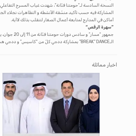
النسخة السادسة لـ”حومتنا فنّانة”، شهدت غياب المسرح التفاعلي
المشاركة فيه حسب تأكيد منسّقة الأنشطة و التظاهرات نجلاء الج
أماكن في المدارج لمتابعة أعمال الصغار لتنقلب بذلك لاآية.
”سهرة الرقص“
الـBREAK”
DANCE” بمشاركة ددجي كلّ من “كاسيس” و ددجي هشام” و ددجي دنجر”.
اخبار مماثلة