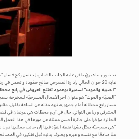
غاية 20 جوان الحالي بإدارة المسرحي صالح حمّودة و تحمل في ردهاتها شعار “الثقافة حقّ للجميع”.
”الصبية والموت“ لسميرة بوعمود تفتتح العروض في رابع محطات
مسار رابع محطّاته أمام جمهوره، تزيد مدّته عن الساعة بقليل، مقت
المشرقي و رياض التواتي، جال في أربع محطّات هي عرضان في فضاء ا
الحائزة مؤخّرا على جائزة أحسن ممثّلة عن دورها في هذا العمل ا
“هي مسرحيّة يمثّل نصّها نقطة القوّة فيها إلى جانب ممثّليها دون نس
منّا صادقا مع نفسه و غيره و يعترف بذنبه قبل تفكيره في المصال