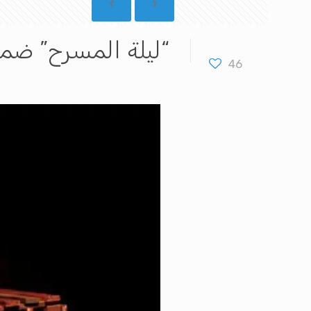
“ليلة المسرح” ضمن الدورة 6 لـ”
46