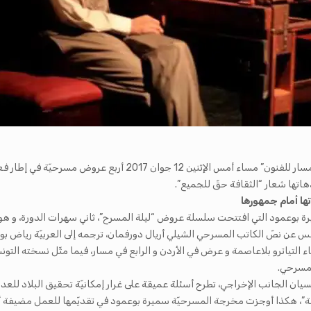
بحضور جماهيريّ طغى عليه الجانب الشبابي، إحتضن ركح فضاء “مسار للف
ها أمام جمهورها
بس عن نصّ الكاتب المسرحي الشيلي أريال دورفمان، ترجمه إلى العربيّة رياض بو
لتياترو بلاعاصمة و عرض في الأردن و الرابع في مسار، فيما مثّل نسخته التون
لمسرحي.
يان الجانب الإخراجي، تطرح أسئلة عميقة على غرار إمكانيّة تحقيق البلاد للعدالة
حة”، هكذا أوجزت مخرجة المسرحيّة سميرة بوعمود في تقديّمها للعمل مضيفة أنّ