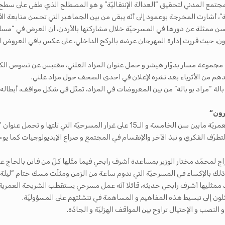
ع المدني لتحقيق “العدالة الإنتقاليّة” و هو المصطلح الذي طفى على سطح الأحداث خل
 أشارت المخرجة بوعمود إلى أنّه يبقى من بين الجماهير التي تحسن متابعة الأ
حسن ممثلة عن دورها في المسرحيّة خلال مشاركتها بالأردن، أن العرض في “مس
جون، حيث قررت إدارة المهرجان عرضه بالركح الداخلي، على عكس باقي العروض ا
ته مجموعة مسار بدوّار هيشر و حمل عنوان المزاد العلني، مقتبس عن نصوص الكا
هم من الأثرياء بعد نشره لإعلان في
احدى الصحف حول مزاد علني.
رون“
الجليزي أفادت في سياق آخر أنّ المسرحيّة موجّهة إلى الشريحة العمريّة مابين سن الخام
رّف الفكري و نبذ الآخر والإنقسام في المجتمع و صراع الإيديولوجيات كما يوح
إخراج لمحمّد مختار الوزير بمساعدة أشرف رابحي فيما مثّلها كلّ من فاتن بالح
ك بالإكساء في المسرحيّة التي تدوم ساعة من الزمن ومثلّت مسك ختام “ليلة 
مثليها أشرف رابحي حديثه، قائلا أنّه عمل مسرحي يستقطب الشريحة العمرية التي
ون إلى تبسيط
هذه المفاهيم و المساهمة في تنشئتهم على المسؤوليّة.
نصب و الإحتيال تراوح بين المواقف الهزليّة و الجادّة.