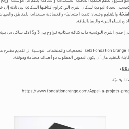
سين الحياة اليومية لسكان القرى التي تتراوح كثافتها السكانية بين ثلاثة إل
لصّحّة
و
التّعليم
وضمان تنمية اجتماعيّة واقتصادية مستدامة للمناطق والجهات ال
ي لنساء القرية والربط بالطاقة.
هذه السنة قرّرت Fondation Orange Tunisie إعاد
وفي هذا الإطار تدعو مؤسسة أورنج للأعمال الخيرية بتونس Fondation Orange Tunisie كافة الجم
لة للتنفيذ على أن يكون التمويل المطلوب ذو أهداف محدّدة وموثقة.
:
00
 الرقميّة
https://www.fondationorange.com/Appel-a-projets-pro