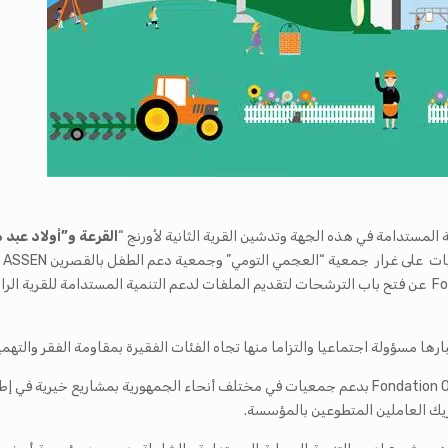
 المستدامة في هذه الجهة وتدشين القرية الثانية لأورنج “
القرعة و”أولاد عبد 
رها مسؤولة اجتماعيا والتزاما منها تجاه الفئات الفقيرة بمقاومة الفقر والت
لذلك قامت مؤسسة أورنج للأعمال الخيرية بتونس Fondation Orange Tunisie بدعم جمعيات في مختلف أنحا
ريك العاملين المتطوعين بالمؤسسة.