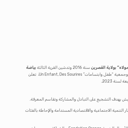
مولاه” بولاية القصرين
سنة 2016 وتدشين القرية الثالثة
بياضة
بالتعاون مع جمعيات على غرار جمعية “العجمي التومي” وجمعية دعم الطفل بالقصرين ASSEN وجمعية “طفل وابتسامات” Un Enfant, Des Sourires، تعلن
هميش بهدف التشجيع على التبادل والمشاركة وتقاسم المعرفة.
ء الجمهورية بمشاريع خيرية في إطار التنمية الاجتماعية والاقتصادية المستدامة والإحاطة بالفئات