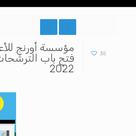
35
فتح باب الترشحات 
2022