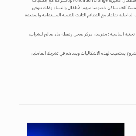
ويعدّ برنامج مشروع القرى لأورنج من البرامج الرائدة والنموذجية وهو مشروع لدعم التنمية المحلية المستدامة والشاملة بدعم من مؤسسة أورنج للأعمال الخيرية Fondation Orange وبالشراكة مع جمعيات
ى خمسة آلاف ساكن خصوصا منهم الأطفال والنساء وذلك بتوفير
داخلية تفاعلا مع الدعائم الثلاث للتنمية المستدامة والمفيدة
ة التجربة بتمكين إحدى القرى التونسية ذات كثافة سكانية تتراوح بين 3 و5 الاف ساكن من بنية تحتية أساسية : مدرسة، مركز صحي ونقطة ماء صالح للشراب،
عيات والمنظمات التونسية الى تقديم مقترح مشروع يستجيب لهذه الاشكاليات ويساهم في تشريك العاملين