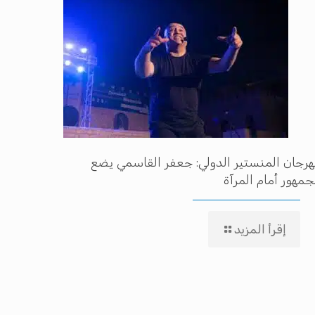
رجان المنستير الدولي: جعفر القاسمي يضع
جمهور أمام المرآة
إقرأ المزيد