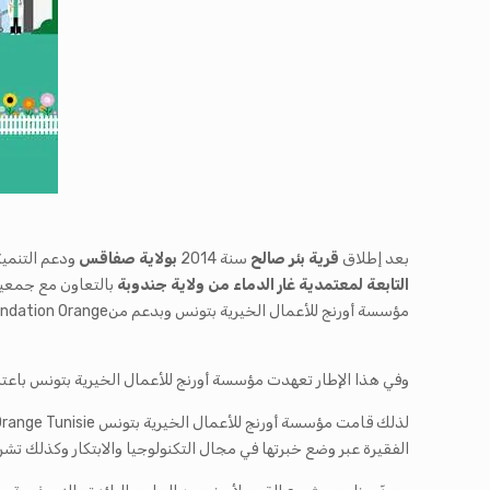
بعد إطلاق
قرية بئر صالح
سنة 2014
بولاية صفاقس
ودعم التنمية
التابعة لمعتمدية غار الدماء من ولاية جندوبة
مؤسسة أورنج للأعمال الخيرية بتونس وبدعم منFondation Orange عن فتح باب الترشحات لتقديم الملفات لدعم التنمية المستدامة للقرية الرابعة لسنة 2023.
وفي هذا الإطار تعهدت مؤسسة أورنج للأعمال الخيرية بتونس باعتبا
الفقيرة عبر وضع خبرتها في مجال التكنولوجيا والابتكار وكذلك تش