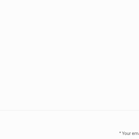
*
Your ema