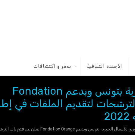
الأجندة الثقافية
سفر و اكتشافات
مؤسسة أورنج للأعمال الخيرية بتونس وبدعم Fondation
اب الترشحات لتقديم الملفات في إطا
2
نس وبدعم Fondation Orange تعلن عن فتح باب الترشحات لتقديم الملفات في إطار برنامج “مشاريع القرى” لسنة 2022