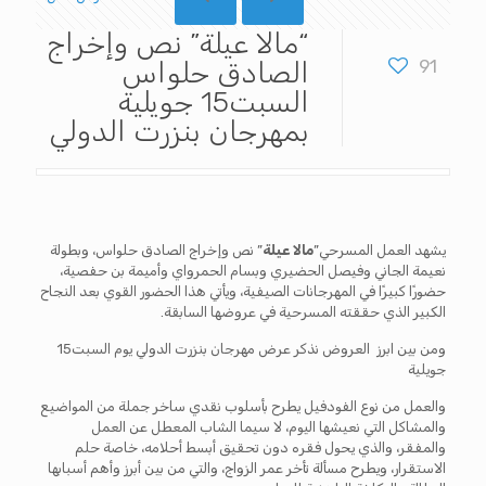
“مالا عيلة” نص وإخراج
91
الصادق حلواس
السبت15 جويلية
بمهرجان بنزرت الدولي
يشهد العمل المسرحي”
مالا عيلة
” نص وإخراج الصادق حلواس، وبطولة
نعيمة الجاني وفيصل الحضيري وبسام الحمرواي وأميمة بن حفصية،
حضورًا كبيرًا في المهرجانات الصيفية، ويأتي هذا الحضور القوي بعد النجاح
الكبير الذي حققته المسرحية في عروضها السابقة.
ومن بين ابرز العروض نذكر عرض مهرجان بنزرت الدولي يوم السبت15
جويلية
والعمل من نوع الفودفيل يطرح بأسلوب نقدي ساخر جملة من المواضيع
والمشاكل التي نعيشها اليوم، لا سيما الشاب المعطل عن العمل
والمفقر، والذي يحول فقره دون تحقيق أبسط أحلامه، خاصة حلم
الاستقرار، ويطرح مسألة تأخر عمر الزواج، والتي من بين أبرز وأهم أسبابها