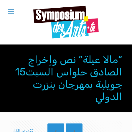
“مالا عيلة” نص وإخراج
الصادق حلواس السبت15
جويلية بمهرجان بنزرت
الدولي
عرض الكل