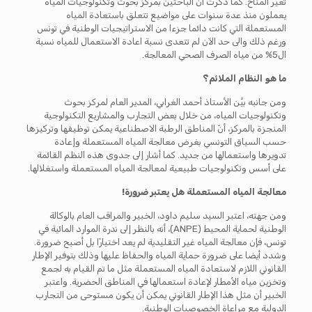
تغير المناخ. كما ذكرت أن الباحثين بمركز بحوث وتكنولوجيات المياه
يعملون منذ عدة سنوات على مواضيع تتعلق باستعادة المياه
المستعملة التي كانت دائما جزءا من الاستراتيجيات الوطنية في تونس
ورغم ذلك والى حد الآن لم تتعدى نسبة اعادة الاستعمال للمياه نسبة
ال5% من مياه الصرف الصحي المعالجة.
ما هو النظام الملائم؟
ومن جانبه بيَّن الأستاذ أحمد الغرابي، المدير العام لمركز بحوث
وتكنولوجيات المياه، من خلال بعض التجارب والمشاريع التكنولوجية
المنجزة بالمركز، أنّ المناطق الرطبة الاصطناعية يمكن توظيفها وتركيزها
حسب السياق التونسي بغرض معالجة المياه المستعملة وإعادة
تدويرها واستعمالها من جديد. كما أشار إلى جدوى هذه النظم القائمة
على أسس وتكنولوجيات طبيعية لمعالجة المياه المستعملة واستغلالها.
معالجة المياه المستعملة هل يعتبر ضرورة!
ومن جهته، اعتبر السيد سليم داود، الخبير والمراقب العام بالوكالة
الوطنية لحماية المحيط (ANPE)، أنه بالنظر إلى ندرة الموارد المائية في
تونس، فإن معالجة المياه غير التقليدية لم يعد اختيارًا بل أصبح ضرورة.
وشدد أيضا على ضرورة حماية المياه والحفاظ عليها وذلك بتوفير الإطار
القانوني اللازم لاستعادة المياه المستعملة مثل ما تم القيام به لجمع
وتخزين مياه الأمطار لإعادة استعمالها في المناطق الحضرية. واعتبر
الخبير أن مثل هذا الإطار القانوني يمكن أن يكون مستوحى من التجارب
الدولية مع مراعاة الخصوصيات الوطنية.