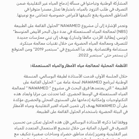
المشاركة الوطنية وتباحثوا في مسألة إدماج المياه غير التقليدية ضمن
التصرف في طلب التزود بالمياه، باعتبارها تمثل مصدرا متوفرا في
المناطق الحضرية يقع تكييفها لأغراض خصوصية تتماشى مع نوعيتها.
وتجدر الإشارة إلى أن مشروع NAWAMED “الحلول القائمة على الطبيعة
(NBS) لمعالجة المياه المستعملة في عدة دول البحر الأبيض المتوسط”
(تونس، إيطاليا، الأردن، مالطا ولبنان)، يهدف إلى تبني ممارسات جديدة
للتصرف ومعالجة المياه الحضرية من خلال تقنيات معالجة مبتكرة،
مستدامة واقتصادية. وقد بدأ المشروع في “سبتمبر 2019” ومن المتوقع
أن يستمر حتى “سبتمبر 2022.
الأنظمة المحلية لمعالجة مياه الأمطار والمياه المستعملة:
خلال الجلسة الأولى، قدمت الأستاذة لطيفة البوسالمي، المنسقة
الوطنية لبرنامج NAWAMED، لمحة عامة عن ” الحلول القائمة على
الطبيعة ” التي يعتمدها فرق البحث في مشروع ” NAWAMED ” لمعالجة
المياه المستعملة في الوسط الحضري. كما تحدثت عن مزايا وابعاد هذه
التكنولوجيات وإمكانية إدماجها على المستوى المحلي والحضري مؤكدة
على أن NAWAMED يهدف إلى تثمين المياه الغير التقليدية ومياه الأمطار
في البيئة الحضرية باستخدام الحلول القائمة على الطبيعة.
ووفقا لما ذكرته الأستاذة البوسالمي فإن هذه الحلول تمكن من تحسين
التصرف في الموارد المائية من خلال تشجيع الاستعمال المتعدد للمياه
غير التقليدية وتعزيز إنشاء مناطق خضراء ومناخات صغيرة تتكيف مع