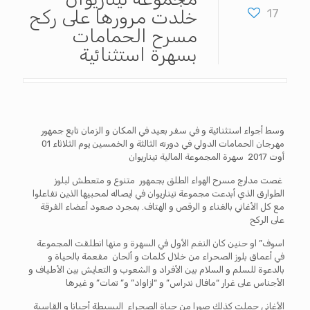
17
خلدت مرورها على ركح
مسرح الحمامات
بسهرة استثنائية
وسط أجواء استثنائية و في سفر بعيد في المكان و الزمان تابع جمهور
مهرجان الحمامات الدولي في دورته الثالثة و الخمسين يوم الثلاثاء 01
أوت 2017 سهرة المجموعة المالية تيناريوان
غصت مدارج مسرح الهواء الطلق بجمهور متنوع و متعطش لبلوز
الطوارق الذي أبدعت مجموعة تيناريوان في ايصاله لمحبيها الذين تفاعلوا
مع كل الأغاني بالغناء و الرقص و الهتاف. بمجرد صعود أعضاء الفرقة
على الركح
اسوف” او حنين كان النغم الأول في السهرة و منها انطلقت المجموعة
في أعماق بلوز الصحراء من خلال كلمات و ألحان مفعمة بالحياة و
بالدعوة للسلم و السلام بين الأفراد و الشعوب و التعايش بين الأطياف و
الأجناس على غرار “مافال ندراس” و “ازاواد” و” تمات” و غيرها
الأغاني حملت كذلك صورا من حياة الصحراء البسيطة أحيانا و القاسية