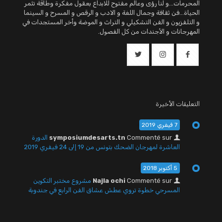
المحرمات...و لنا رؤى وعالم مفتوح للابداع بعقول مفكرة وطاقة تثمر
الحياة...فن ثقافة وجمال اللغة و الادب و الرقص و المسرح و السينما
و التلفزيون و الفن التشكيلي و التراث و الموضة وأخر المستجدات في
المهرجانات و الأجندات من كل الفصول.
التعليقات الأخيرة
7 فيفري 2019
Commenté sur
symposiumdesarts.tn
الدورة
العاشرة لمهرجان الضحك بتونس من 19 إلى 24 فيفري 2019
5 أكتوبر 2018
Commenté sur
Najla ochi
مشروع مختبر التكوين
المسرحي خطوة تروي عطش عشاق الفن الرابع في جندوبة