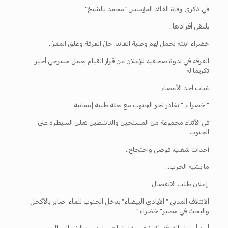
في ذكرى وفاة القائد المؤسس “محمد بالشيخ”
يلتقي أفرادها..
خضراء ابنته تحمل لهم وصية القائد: حلّ الفرقة وغلق المقرّ..
الفرقة في ندوة صحفية للإعلان عن قرار القيام بعمل مسرحي أخير
تكريما له
غياب أحد الأعضاء..
” خضرا ء ” تغادر نحو الجنوب مع بعثة طبية إنسانية..
في الأثناء مجموعة من المسلحين والناشطين تعلن السيطرة على
الجنوب..
أحداث شغب، فوضى واحتجاج..
ما يشبه الحرب..
إعلان طلب الانفصال..
الائتلاف المدني ” الأيادي البيضاء” يدخل الجنوب للقاء صابر بالأكحل
والبحث في مصير” خضراء “..