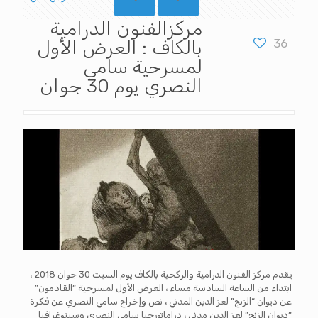
مركزالفنون الدرامية
36
بالكاف : العرض الأول
لمسرحية سامي
النصري يوم 30 جوان
يقدم مركز الفنون الدرامية والركحية بالكاف يوم السبت 30 جوان 2018 ،
ابتداء من الساعة السادسة مساء ، العرض الأول لمسرحية “القادمون”
عن ديوان “الزنج” لعز الدين المدني ، نص وإخراج سامي النصري عن فكرة
“ديوان الزنج” لعز الدين مدني ، دراماتورجيا سامي النصري وسينوغرافيا