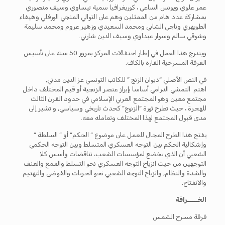
عمر علوي ويونس الساعي ، كوريغرافيا سمية تيساوي وسيف منصوري
بمشاركة عدد هام من الممثلين وهم على التوالي المنجي الورفلي وهيفاء
الطويهري وناجي الشابي ومحمد السعيدي وزهير عروم ومحمد سليمة
وشوقي سالم وسوار عبداوي وسيف الدين شارني.
ويندرج هذا العمل في إطار احتفالات المركز بمرور 50 سنة على تأسيس
الفرقة المسرحية القارة بالكاف.
في النص الأصلي “ديوان الزنج ” للكاتب التونسي عز الدين مدني,
اهتم التمشي الدرامي أساسا بإبراز عنصر الزنجية أو قيم المختلف داخل
مجتمع معين وهو المجتمع العربي الإسلامي في حدود القرن الثالث
للهجرة ، حيث تطرح ثورة “الزنوج” كحدث تاريخي وسياسي, و تشير إلى
مدى قبول المجتمع لهذا المختلف وتعامله معه.
يفتح هذا الطرح المجال للعمل على موضوع ” الحكم” أو ” السلطة ”
وإشكالية الحكم بين التوجه العسكري المتسلط وبين التوجه الحكمي
الشعبي أن الذي يخضع لمؤسسات الشعب، تناقضات وأسس كلا
التوجهين من حيث انزياح التوجه العسكري نحو التسلط والقمع والعنف
والشدة والنظام, وانزياح التوجه الشعبي نحو الحريات والفوضى والتهديم
والانفتاح.
الخـــــرافة
فرقة مسرح الشمس