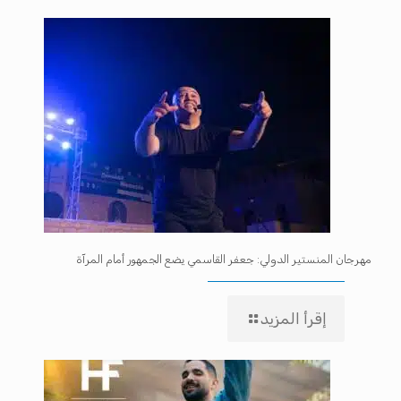
مهرجان المنستير الدولي: جعفر القاسمي يضع الجمهور أمام المرآة
إقرأ المزيد