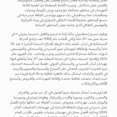
ممثل وممثلة وجائزة أفضل إخراج وأفضل نص وأفضل سينوغرافيا
وأفضل عمل متكامل . وعبرت اللجنة المنطمة عن أهمية إقامة
المهرجان في مناطق مختلفة مع وجود ورش تكوينية وندوات
ومناقشات مما يساهم في بناء جمهور ويؤسس لثقافة مسرحية في
جميع المناطق تحقيقاً للإنماء الثقافي المتوازي في وجه المركزية
والتهميش الثقافي الذي تعانيه بعض المناطق اللبنانية .
ويقوم مسرح إسطنبولي حالياً بإعادة ترميم وتأهيل «سينما ريفولي « في
مدينة صور بعد 29 عاماً والتي أقفلت عام 1988 بعد تراجع الحركة
السينمائية في لبنان ، فبعد إعادة فريقه إفتتاح «سينما الحمرا « بعد 30
عاماً وتأسيسه وإطلاقه لمهرجان صور المسرحي والسينمائي والموسيقي
لدورات متتالية بمشاركة فنانين لبنانيين وعرب وأجانب ، عاد الفريق عام
2016 وإفتتح «سينما ستارز« في مدينة النبطية بعد 27 عاماً وأطلق فيها
مهرجان لبنان المسرحي والسينمائي الدولي ، فضلاً عن تأسيسه «محترف
تيرو للفنون« للتدريب المجاني على المسرح والسينما والتصوير والرسم
في القرى والبلدات ليشكل بذلك ظاهرة ثقافية وحالة فنية فريدة من
حيث إيجاد منصات ثقافية جديدة وإقامة المهرجانات والعروض وأسابيع
الأفلام والكرنفالات .
هذا وعرضت أعمال محترف تيرو للفنون في كل من تونس والجزائر
والمغرب والكويت وسوريا والأردن والبرتغال وهولندا وتشيلي وجورجيا
واليونان ضمن مهرجانات وعروض حصدت الفرقة من خلالها جائزة أفصل
عمل مسرحي من وزارة الثقافة اللبنانية في مهرجانات الجامعات العام
2009 وجائزة أفضل ممثل في مهرجان عشيات طقوس بالأردن العام