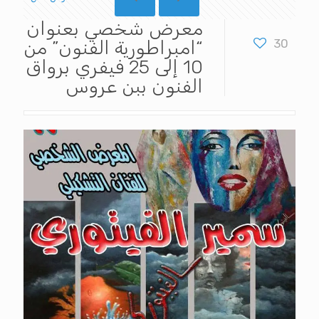
معرض شخصي بعنوان
30
“امبراطورية الفنون” من
10 إلى 25 فيفري برواق
الفنون ببن عروس