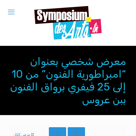
معرض شخصي بعنوان
“امبراطورية الفنون” من 10
إلى 25 فيفري برواق الفنون
ببن عروس
عرض الكل