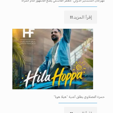
مهرجان المنستير الدولي: جعفر القاسمي يضع الجمهور أمام المرآة
إقرأ المزيد
حمزة الفضلاوي يطلق أغنية “هيلا هوبا”