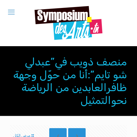
منصف ذويب في”عبدلي
شو تايم”:أنا من حوّل وجهة
ظافرالعابدين من الرياضة
نحوالتمثيل
عرض الكل