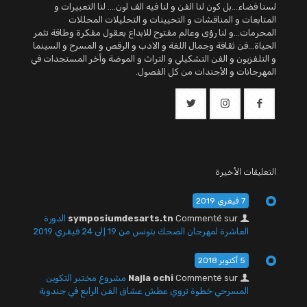
لسنا فضاء...بل كون لنا الفن و لنا فيه الف لون.... لنا التعبيرات و
المتابعات و المناقشات و التحيينات و التحليلات المحللات
المحرمات...و لنا رؤى وعالم مفتوح للابداع بعقول مفكرة وطاقة تثمر
الحياة...فن ثقافة وجمال اللغة و الادب و الرقص و المسرح و السينما
و التلفزيون و الفن التشكيلي و التراث و الموضة وأخر المستجدات في
المهرجانات و الأجندات من كل الفصول.
التعليقات الأخيرة
7 فيفري 2019
Commenté sur
symposiumdesarts.tn
الدورة
العاشرة لمهرجان الضحك بتونس من 19 إلى 24 فيفري 2019
5 أكتوبر 2018
Commenté sur
Najla ochi
مشروع مختبر التكوين
المسرحي خطوة تروي عطش عشاق الفن الرابع في جندوبة