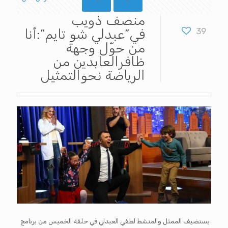
منصف ذويب
39
في”عبدلي شو تايم”:أنا
من حوّل وجهة
ظافرالعابدين من
الرياضة نحوالتمثيل
يستضيف الممثل والمنشط لطفي العبدلي في حلقة الخميس من برنامج