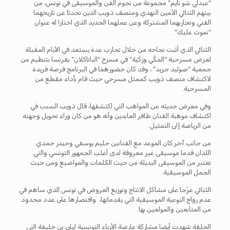
“عبدلي شو تايم” مجموعة من نجوم الفن والموسيقى في تونس، من
بينهم الثنائي الأمين النهدي ومنصف ذويب الذين تحدثا عن تاريخهما
الفني وتجاربهما المشتركة وعن عملهما الجديد الذي اختارا له عنوان
“نموت عليك”.
الثنائي الذي أثبت نجاحه من خلال تجارب عدة يستعد في الأيام المقبلة
لعرض مسرحية “المكّي وزكية” في مسرح “الباتاكلان” بفرنسا بتنظيم من
جمعية “صوليد جريد” ، وقد كان حضورهما في البرنامج فرصة فريدة
لاكتشاف منصف ذويب كممثل مسرحي حيث قام بأداء مقطع من
المسرحية.
وفي معرض حديثه عن المواهب التي اكتشفها، قال ذويب السبب في
اكتشاف موهبة الفنان ظافر العابدين وأنه هو من كان وراء تحويل وجهته
من الرياضة إلى التمثيل.
من جانب آخر كان الموعد مع الفنانين حليم يوسفي وحيدر حمدي
اللذان قدما موسيقى غير معروفة لدى أغلب الجمهور التونسي والتي
تعتبر من الموسيقى البديلة من حيث الكلمات والمواضيع ومن حيث
الجمل الموسيقية.
الثنائي عرّجا على مشاكل الانتاج وتوزيع العروض في تونس الذي ساهم في
عدم رواج النوعية الموسيقية التي يقدمانها، واقتصارها على عدد محدود
من المتابعين والمولعين بها.
الحلقة شهدت أيضا مشاركة عارضة الأزياء التونسية ليلى بن خليفة التي