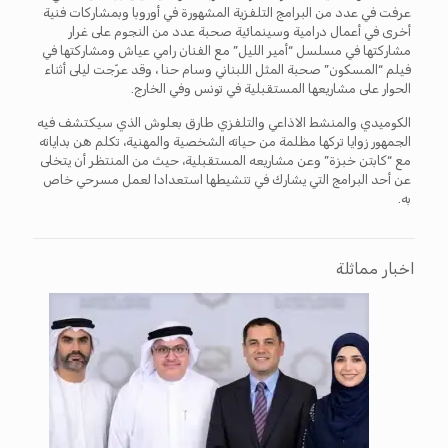
عرفت في عدد من البرامج التلفزية المشهورة في أوروبا وبمشاركات فنية
أخرى في أعمال درامية وسينمائية صحبة عدد من النجوم على غرار
مشاركتها في مسلسل “أمير الليل” مع الفنان رامي عياش ومشاركتها في
فيلم “المسكون” صحبة المثل اللبناني وسام حنا ، وقد عرّجت ليلى أثناء
الحوار على مشاريعها المستقبلية في تونس وفي الخارج.
الكوميدي والمنشط الاذاعي والتلفزي طارق بعلوش الذي سيكتشف فيه
الجمهور زوايا تركها مظلمة من حياته الشخصية والمهنية، تكلم هن بداياته
مع “كابتن خبزة” وعن مشاريعه المستقبلية، حيث من المنتظر أن يتخلى
عن أحد البرامج التي يشارك في تنشيطها استعدادا لعمل مسرحي خاص
به.
اخبار مماثلة