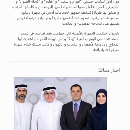
مون امور”للشاب حسني. “اعوام و سنين” و “هايم” و “كحلة العيون” و
“بكيتيني” اغاني تفاعل معها الجمهور لطابعها الرومنسي و كلماتها المؤثرة
و صفق لها طويلا إكتشف جمهور الحمامات أمس في سهرة بابيلون
مجموعة شبابية واعدة وجدت لنفسها طريقا و نوعية جديدة لتفرض
نفسها على الساحة المغاربية و العالمية .
بابيلون اختتمت السهرة بالأغنية التي حطمت رقما قياسبا في نسب
المشاهدة على اليوتوب أغنية “زينة” و التي الهبت الأجواء و اهتزت لها
المدارج و رددها الأطفال و الشباب و الكهول و كانت مسك ختام سهرة
صيفية فنية رائقة.
اخبار مماثلة