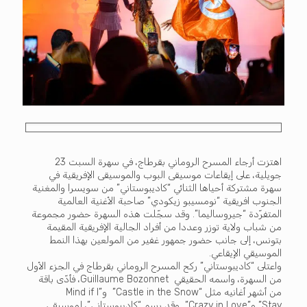
اهتزت أرجاء المسرح الروماني بقرطاج، في سهرة السبت 23
جويلية، على إيقاعات موسيقى البوب والموسيقى الإفريقية في
سهرة مشتركة أحياها الثنائي “كاديبوستاني” من سويسرا والمغنية
الجنوب افريقية “نومسيبو زيكودي” صاحبة الأغنية العالمية
المتفرّدة “جيروساليما”. وقد سجّلت هذه السهرة حضور مجموعة
من شباب ولاية توزر وعددا من أفراد الجالية الإفريقية المقيمة
بتونس، إلى جانب حضور جمهور غفير من المولعين بهذا النمط
الموسيقي الإيقاعي.
واعتلى “كاديبوستاني” ركح المسرح الروماني بقرطاج في الجزء الأول
من السهرة، واسمه الحقيقي Guillaume Bozonnet، فأدّى باقة
من أشهر أغانيه مثل “Castle in the Snow” و”Mind if I
Stay” و”Crazy in Love” وقد رسم “كاديبوستاني”، لموسيقى