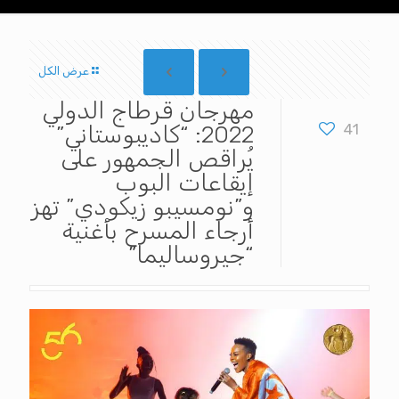
عرض الكل
مهرجان قرطاج الدولي
41
2022: “كاديبوستاني”
يُراقص الجمهور على
إيقاعات البوب
و”نومسيبو زيكودي” تهز
أرجاء المسرح بأغنية
“جيروساليما”