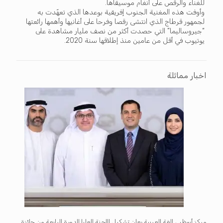
للغناء والرقص على أنغام موسيقاها.
وأوفت هذه المغنية الجنوب إفريقية بوعدها الذي تعهّدت به
لجمهور قرطاج الذي انتشى رقصا وفرحا على أغانيها وأهمها رائعتها
“جيروساليما” التي حصدت أكثر من نصف مليار مشاهدة على
يوتيوب في أقل من عامين منذ إطلاقها سنة 2020.
اخبار مماثلة
مركز أبوظبي للغة العربية يعلن تشكيل اللجنة العليا للدورة الرابعة من جائزة