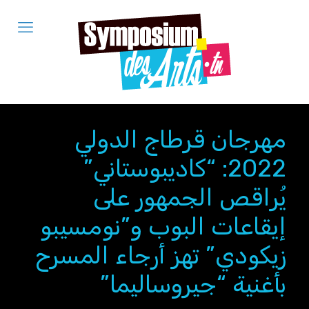
مهرجان قرطاج الدولي
2022: “كاديبوستاني”
يُراقص الجمهور على
إيقاعات البوب و”نومسيبو
زيكودي” تهز أرجاء المسرح
بأغنية “جيروساليما”