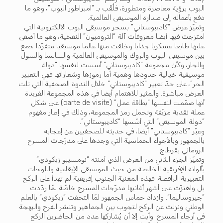
البوب برؤية معاصرة ومتطورة، فلُقّب بـ “امبراطور البوب”، وهو ما
دفع بأعماله إلى صدارة الموسيقى العالمية.
وتميّز عرض “كاديبوستاني” بسحر موسيقى البوب الالكترونية التي
امتزجت فيها أيضا معزوفات آلة “الترومبون” النفخية، وهو ما أضفى
عليها طابعا عسكريا جذابا وخلقت منها عالما موسيقيا متفرّدا جمع
بين موسيقى البوب والروك والموسيقى العالمية والسالسا والسول
والجاز، وكأن مجموعة “كاديبوستاني” أسست لنفسها “دولة
موسيقية خيالية حدودها وهمية أما رموزها وشعاراتها فهي التعبير
الحر”، على حدّ تعبير “كاديبوستاني” خلال الندوة الصحفية التي تلت
العرض مباشرة. والمثير للاهتمام أيضا في هذه المجموعة الفريدة
أنها صمّمت لنفسها “بطاقة عمل” (carte de visite) على شكل
عملة نقدية مزيّفة وتحمل رمز المجموعة، وذلك في إطار مفهوم
“دولة الموسيقى” التي أسّسها “كاديبوستاني”.
وعبّر “كاديبوستاني” أيضا، في حديثه للصحفيين عن إعجابه
بالجمهور وبالأجواء الحماسية التي وجدها على مدرّجات المسرح
الروماني بقرطاج.
وتميّز الجزء الثاني من العرض الذي أمنته “نومسيبو زيكودي”
بألوانه الإفريقية الخالصة من حيث الموسيقى الإيقاعية واللوحات
التعبيرية الراقصة. فهذه المغنية الجنوب إفريقية لم تهدأ على الركح
بل واهتزّت على أشهر أغانيها مدرّجات المسرح خاصّة لمّا ردّدت
“جيروساليما”. وازداد حماس الجمهور لمّا التحفت “زيكودي” بالعلم
الوطني ونزلت عن الركح لتجوب بين الجماهير وتنشر الفرح والبهجة
في أرجاء المسرح. وأبت إلا أن يُشاركها عدد من الحاضرين الركح