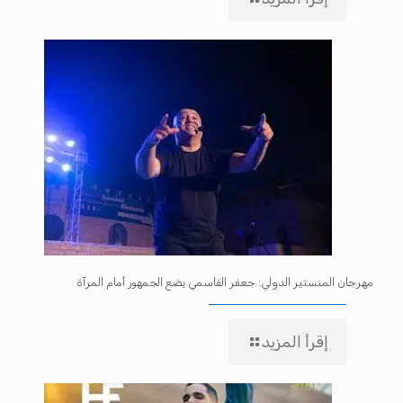
مهرجان المنستير الدولي: جعفر القاسمي يضع الجمهور أمام المرآة
إقرأ المزيد