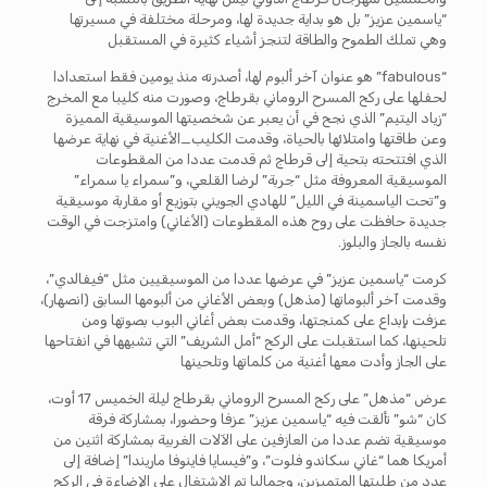
“ياسمين عزيز” بل هو بداية جديدة لها، ومرحلة مختلفة في مسيرتها
وهي تملك الطموح والطاقة لتنجز أشياء كثيرة في المستقبل
“fabulous” هو عنوان آخر ألبوم لها، أصدرته منذ يومين فقط استعدادا
لحفلها على ركح المسرح الروماني بقرطاج، وصورت منه كليبا مع المخرج
“زياد اليتيم” الذي نجح في أن يعبر عن شخصيتها الموسيقية المميزة
وعن طاقتها وامتلائها بالحياة، وقدمت الكليب_الأغنية في نهاية عرضها
الذي افتتحته بتحية إلى قرطاج ثم قدمت عددا من المقطوعات
الموسيقية المعروفة مثل “جربة” لرضا القلعي، و”سمراء يا سمراء”
و”تحت الياسمينة في الليل” للهادي الجويني بتوزيع أو مقاربة موسيقية
جديدة حافظت على روح هذه المقطوعات (الأغاني) وامتزجت في الوقت
نفسه بالجاز والبلوز.
كرمت “ياسمين عزيز” في عرضها عددا من الموسيقيين مثل “فيفالدي”،
وقدمت آخر ألبوماتها (مذهل) وبعض الأغاني من ألبومها السابق (انصهار)،
عزفت بإبداع على كمنجتها، وقدمت بعض أغاني البوب بصوتها ومن
تلحينها، كما استقبلت على الركح “أمل الشريف” التي تشبهها في انفتاحها
على الجاز وأدت معها أغنية من كلماتها وتلحينها
عرض “مذهل” على ركح المسرح الروماني بقرطاج ليلة الخميس 17 أوت،
كان “شو” تألقت فيه “ياسمين عزيز” عزفا وحضورا، بمشاركة فرقة
موسيقية تضم عددا من العازفين على الآلات الغربية بمشاركة اثنين من
أمريكا هما “غاني سكاندو فلوت”، و”فيسايا فاينوفا ماريندا” إضافة إلى
عدد من طلبتها المتميزين، وجماليا تم الاشتغال على الإضاءة في الركح