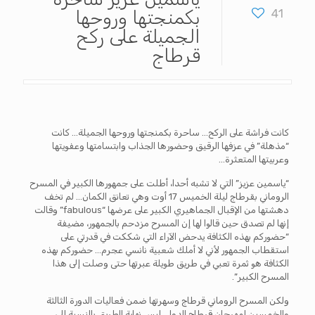
41
بكمنجتها وروحها
الجميلة على ركح
قرطاج
كانت فراشة على الركح… ساحرة بكمنجتها وروحها الجميلة… كانت
“مذهلة” في عزفها الرقيق وحضورها الجذاب وابتسامتها وعفويتها
وعربيتها المتعثرة…
“ياسمين عزيز” التي لا تشبه أحدا، أطلت على جمهورها الكبير في المسرح
الروماني بقرطاج ليلة الخميس 17 أوت وهي تعانق الكمان… لم تخف
دهشتها من الإقبال الجماهيري الكبير على عرضها “fabulous” وقالت
إنها لم تصدق حين قالوا لها إن المسرح مزدحم بالجمهور، مضيفة
“حضوركم بهذه الكثافة يدحض الآراء التي شككت في قدرتي على
استقطاب الجمهور لأني لا أملك شعبية نانسي عجرم… حضوركم بهذه
الكثافة هو ثمرة تعبي في طريق طويلة عبرتها حتى وصلت إلى هذا
المسرح الكبير”.
ولكن المسرح الروماني قرطاج وسهرتها ضمن فعاليات الدورة الثالثة
والخمسين لمهرجان قرطاج الدولي ليس نهاية الطريق بالنسبة إلى