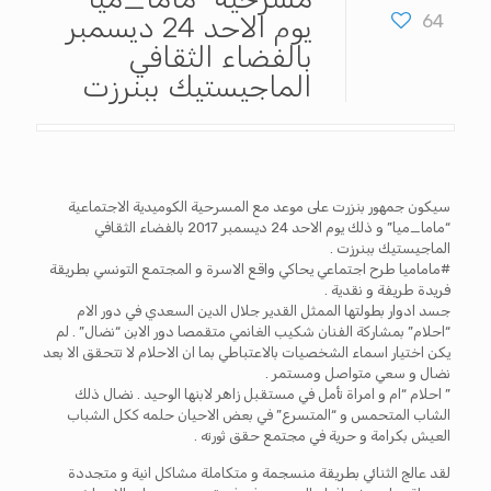
64
يوم الاحد 24 ديسمبر
بالفضاء الثقافي
الماجيستيك ببنرزت‎
سيكون جمهور بنزرت على موعد مع المسرحية الكوميدية الاجتماعية
“ماما_ميا” و ذلك يوم الاحد 24 ديسمبر 2017 بالفضاء الثقافي
الماجيستيك ببنرزت .
#ماماميا طرح اجتماعي يحاكي واقع الاسرة و المجتمع التونسي بطريقة
فريدة طريفة و نقدية .
جسد ادوار بطولتها الممثل القدير جلال الدين السعدي في دور الام
“احلام” بمشاركة الفنان شكيب الغانمي متقمصا دور الابن “نضال” . لم
يكن اختيار اسماء الشخصيات بالاعتباطي بما ان الاحلام لا تتحقق الا بعد
نضال و سعي متواصل ومستمر .
” احلام “ام و امراة تأمل في مستقبل زاهر لابنها الوحيد . نضال ذلك
الشاب المتحمس و “المتسرع” في بعض الاحيان حلمه ككل الشباب
العيش بكرامة و حرية في مجتمع حقق ثورته .
لقد عالج الثنائي بطريقة منسجمة و متكاملة مشاكل انية و متجددة