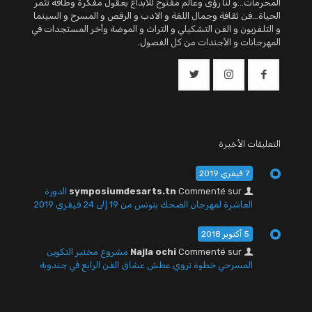
المحرمات...و لنا رؤى وعالم مفتوح للابداع بعقول مفكرة وطاقة تثمر
الحياة...فن ثقافة وجمال اللغة و الادب و الرقص و المسرح و السينما
و التلفزيون و الفن التشكيلي و التراث و الموضة وأخر المستجدات في
المهرجانات و الأجندات من كل الفصول.
التعليقات الأخيرة
7 فيفري 2019
Commenté sur
symposiumdesarts.tn
الدورة
العاشرة لمهرجان الضحك بتونس من 19 إلى 24 فيفري 2019
5 أكتوبر 2018
Commenté sur
Najla ochi
مشروع مختبر التكوين
المسرحي خطوة تروي عطش عشاق الفن الرابع في جندوبة