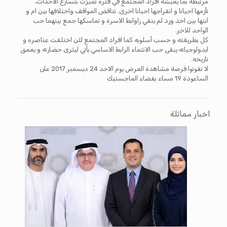
مرتبطة بما يعيشه افراد المجتمع في فترة تميزت بتسارع الاحداث،
تأزمها احيانا و انفراجها احيانا اخرى. تناقض المواقف واختلافها بين ام و
ابنها بين اخذ ورد لم ينفي راوابط الاسرة و تماسكها جمع بينهما حب
الواحد للاخر.
كل بطريقته و حسب أسلوبه كما افراد المجتمع لئن اختلفت عناصره و
ايدولوجياته يبقى حب الانتماء الرابط الاساسي يأتي ليثرى حضارته و يعمق
تاريخه.
لا تفوتوا فرصة مشاهدة العرض يوم الاحد 24 ديسمبر 2017 على
الساعودة 19 مساء بفضاء الماجستيك
اخبار مماثلة