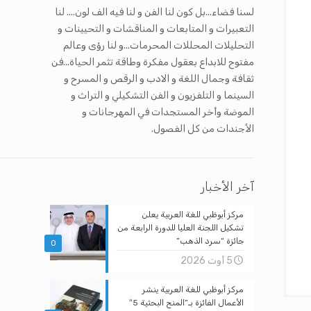
لسنا فضاء...بل كون لنا الفن و لنا فيه الف لون.... لنا
التعبيرات و المتابعات و المناقشات و التحيينات و
التحليلات المحللات المحرمات...و لنا رؤى وعالم
مفتوح للابداع بعقول مفكرة وطاقة تثمر الحياة...فن
ثقافة وجمال اللغة و الادب و الرقص و المسرح و
السينما و التلفزيون و الفن التشكيلي و التراث و
الموضة وأخر المستجدات في المهرجانات و
الأجندات من كل الفصول.
آخر الأخبار
مركز أبوظبي للغة العربية يعلن
تشكيل اللجنة العليا للدورة الرابعة من
جائزة “سرد الذهب”
0
5 أوت 2026
مركز أبوظبي للغة العربية ينشر
الأعمال الفائزة بـ”المنح البحثية 5″