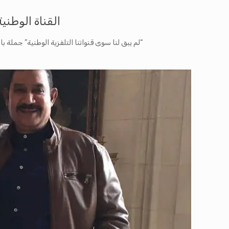
القناة الوطنية
“لم يبق لنا سوى قنواتنا التلفزية الوطنية” جملة 