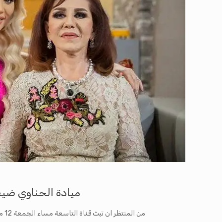
ميادة الحناوي ضيفة 
من المنتظر ان تبث قناة التاسعة مساء الجمعة 12 ماي الجاري على الساعة التاسعة مساءا حلقة خاصة من برنامج “عائشة”