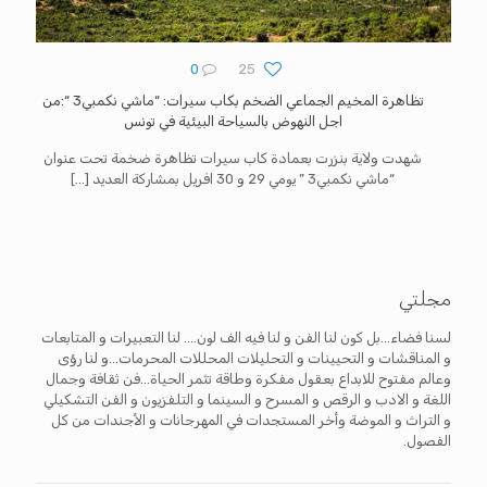
0
25
تظاهرة المخيم الجماعي الضخم بكاب سيرات: “ماشي نكمبي3 “:من
اجل النهوض بالسياحة البيئية في تونس
شهدت ولاية بنزرت بعمادة كاب سيرات تظاهرة ضخمة تحت عنوان
“ماشي نكمبي3 ” يومي 29 و 30 افريل بمشاركة العديد
[…]
مجلتي
لسنا فضاء...بل كون لنا الفن و لنا فيه الف لون.... لنا التعبيرات و المتابعات
و المناقشات و التحيينات و التحليلات المحللات المحرمات...و لنا رؤى
وعالم مفتوح للابداع بعقول مفكرة وطاقة تثمر الحياة...فن ثقافة وجمال
اللغة و الادب و الرقص و المسرح و السينما و التلفزيون و الفن التشكيلي
و التراث و الموضة وأخر المستجدات في المهرجانات و الأجندات من كل
الفصول.