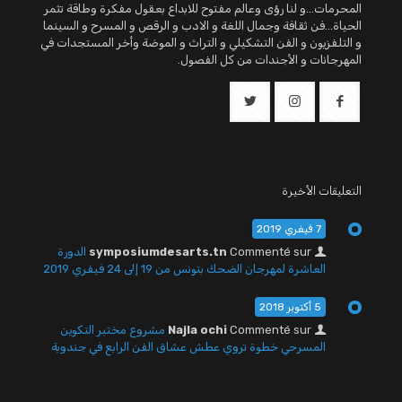
المحرمات...و لنا رؤى وعالم مفتوح للابداع بعقول مفكرة وطاقة تثمر
الحياة...فن ثقافة وجمال اللغة و الادب و الرقص و المسرح و السينما
و التلفزيون و الفن التشكيلي و التراث و الموضة وأخر المستجدات في
المهرجانات و الأجندات من كل الفصول.
التعليقات الأخيرة
7 فيفري 2019
Commenté sur
symposiumdesarts.tn
الدورة
العاشرة لمهرجان الضحك بتونس من 19 إلى 24 فيفري 2019
5 أكتوبر 2018
Commenté sur
Najla ochi
مشروع مختبر التكوين
المسرحي خطوة تروي عطش عشاق الفن الرابع في جندوبة