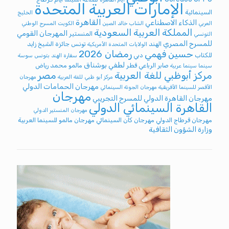
الإمارات العربية المتحدة
السينمائية
الخليج
القاهرة
الذكاء الاصطناعي
العربي
الشاب خالد
الصين
الكويت
المسرح الوطني
المملكة العربية السعودية
المهرجان القومي
المنستير
التونسي
للمسرح المصري
الهند
تونس
جائزة الشيخ زايد
الولايات المتحدة الأمريكية
رمضان 2026
حسين فهمي
للكتاب
دبي
سفارة الهند بتونس
سوسة
لطفي بوشناق
صابر الرباعي
قطر
مالمو
محمد رياض
سينما
سينما عربية
مركز أبوظبي للغة العربية
مصر
مركز أبو ظبي للغة العربية
مهرجان
مهرجان الحمامات الدولي
الأقصر للسينما الأفريقية
مهرجان الجونة السينمائي
مهرجان
مهرجان القاهرة الدولي للمسرح التجريبي
القاهرة السينمائي الدولي
مهرجان المنستير الدولي
مهرجان قرطاج الدولي
مهرجان كان السينمائي
مهرجان مالمو للسينما العربية
وزارة الشؤون الثقافية