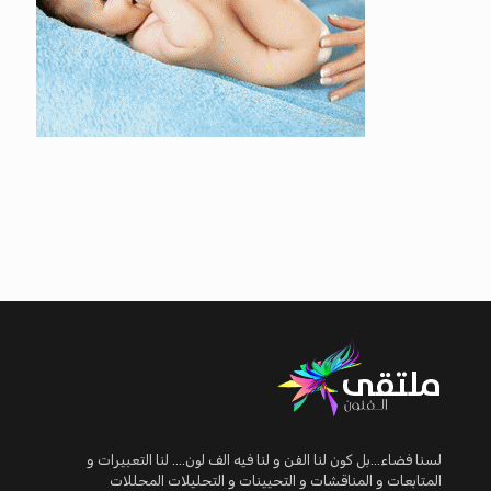
لسنا فضاء...بل كون لنا الفن و لنا فيه الف لون.... لنا التعبيرات و
المتابعات و المناقشات و التحيينات و التحليلات المحللات