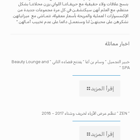
بنسج علاقات ولاء حقيقية مع حريفـاتنـا اللواتي يزرن محلاتنـا بشكل
منتظم، مع العلم أنهن سيكتشفـن في كل مرة مجموعات جديدة من
الإكسسوارات ا لعملية والمريحة بأسعار معقولة، تتمـاشى مع ميزانياتهن.
نشكرهن على محبتهـنّ لنا وسنعمـل دائما على عدم تخييب آمـالهن.”
اخبار مماثلة
خبير التجميل ” وسام بن آغا ” يفتتح فضاءه الثاني ” Beauty Lounge and
SPA “
إقرأ المزيد
” ZEN ” تنظّم عرض الأزياء لخريف وشتاء 2017 – 2018
إقرأ المزيد