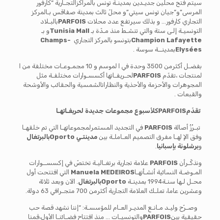
سيتم فتح محلّين جديـدين بمدينـة تونس بالمراكزالتجـارية “كارفور
المرسى”و”جيان تونس سيتي”و محلّ ثالث بمدينة صفاقس بـالمركز
التجاري كارفور… و بذلك سيرتفع عدد محلات
PARFOIS
بالبـلاد
التونسيـة إلـى ستة والتي تنشـط منذ مـدّة بـ
Tunisia Mall
و بـ
Champion Lafayette
بتونسو بالمركز التجاري
Champs-
Elysées
بمدينــة سوسة .
بفضـل أكثرمن 3500 وحدة في ا لموسم و 10 مجمـوعـات مختلفة من ا
لمنتجات ،تقدّم
PARFOIS
لحـريفـاتها أكسسـوارات مختلفـة مثل
المجوهرات والأحزمة والأحذية والنظاراتالشمسية والحقائب والأوشحة
والقبعات .
تقدّم
PARFOIS
كلأسبوع مجموعات جديدة لحريفـاتهـا
تبـرُزُ أصالة
PARFOIS
في التجديد المستمرلمجموعاتهـا التي تم خلقهـا
وفق الإ لهـا مفرق التصميم العـاملـة بين
مدينتـي
Oporto
بالبرتغال
و
برشلونة
بإسبانيا
.
ونذكّـرأن
PARFOIS
علامة تجارية برتغـاليـة تختصّ في إكسســوارات
المـوضـة النسائية أنشـأتهـا
Manuela MEDEIROS
التي افتتحت أول
محـل لـها سنـة1994 بمدينـة
Oporto
بالبرتغال
. الآن وبعد ثلاثة
وعشرين عاما، تملـك العلامة التجارية أكثرمن 700 متجـرافي 63 دولة.
وصـرّح وليـد مـانـع المديـر العـام للمؤسسـة: “إننا نشهد قصة حب
حقيقية بين
PARFOIS
والتونسيـات … منذ افتتاح فضـائنـا الأول،قمنا