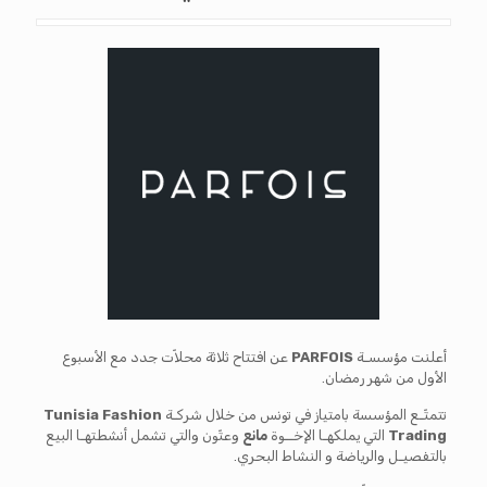
أعلنت مؤسسـة
PARFOIS
عن افتتاح ثلاثة محلاّت جدد مع الأسبوع
الأول من شهر رمضان.
تتمتّـع المؤسسة بامتياز في تونس من خلال شركـة
Tunisia Fashion
Trading
التي يملكهـا الإخــوة
مانع
وعتّون والتي تشمل أنشطتهـا البيع
بالتفصيـل والرياضة و النشاط البحري.