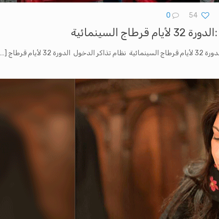
0
54
طاج السينمائية
[…]