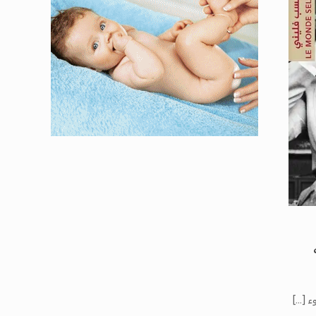
ء
[…]