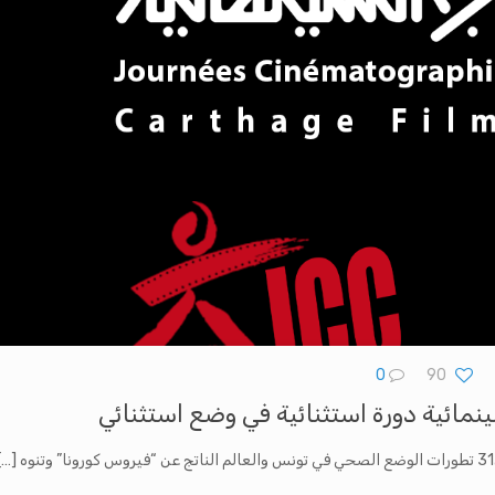
0
90
[…]