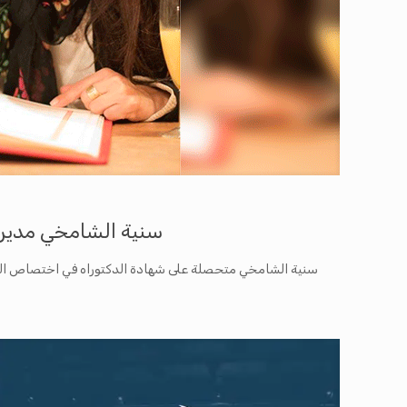
سنية الشامخي مديرة للدورة 33 لأيام قر
سنية الشامخي متحصلة على شهادة الدكتوراه في اختصاص الس