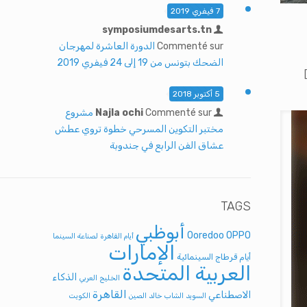
7 فيفري 2019
symposiumdesarts.tn
Commenté sur
الدورة العاشرة لمهرجان
الضحك بتونس من 19 إلى 24 فيفري 2019
5 أكتوبر 2018
Commenté sur
Najla ochi
مشروع
مختبر التكوين المسرحي خطوة تروي عطش
عشاق الفن الرابع في جندوبة
TAGS
أبوظبي
Ooredoo
OPPO
أيام القاهرة لصناعة السينما
الإمارات
أيام قرطاج السينمائية
العربية المتحدة
الذكاء
الخليج العربي
القاهرة
الاصطناعي
السويد
الشاب خالد
الصين
الكويت