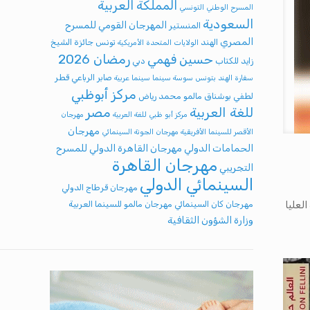
المملكة العربية
المسرح الوطني التونسي
السعودية
المهرجان القومي للمسرح
المنستير
المصري
الهند
تونس
جائزة الشيخ
الولايات المتحدة الأمريكية
رمضان 2026
حسين فهمي
زايد للكتاب
دبي
صابر الرباعي
قطر
سفارة الهند بتونس
سوسة
سينما
سينما عربية
مركز أبوظبي
لطفي بوشناق
مالمو
محمد رياض
للغة العربية
مصر
مركز أبو ظبي للغة العربية
مهرجان
مهرجان
الأقصر للسينما الأفريقية
مهرجان الجونة السينمائي
الحمامات الدولي
مهرجان القاهرة الدولي للمسرح
مهرجان القاهرة
التجريبي
السينمائي الدولي
مهرجان قرطاج الدولي
مهرجان كان السينمائي
مهرجان مالمو للسينما العربية
لعليا
وزارة الشؤون الثقافية