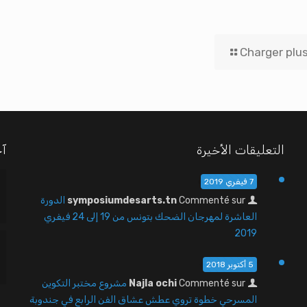
Charger plu
التعليقات الأخيرة
آخ
7 فيفري 2019
Commenté sur
symposiumdesarts.tn
الدورة
العاشرة لمهرجان الضحك بتونس من 19 إلى 24 فيفري
2019
5 أكتوبر 2018
Commenté sur
Najla ochi
مشروع مختبر التكوين
المسرحي خطوة تروي عطش عشاق الفن الرابع في جندوبة