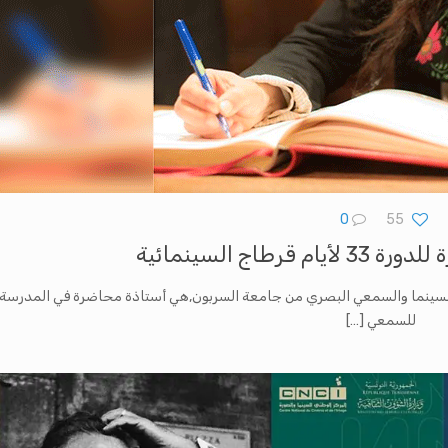
0
55
طاج السينمائية‎‎
ينما والسمعي البصري من جامعة السربون,هي أستاذة محاضرة في المدرسة ا
للسمعي
[…]