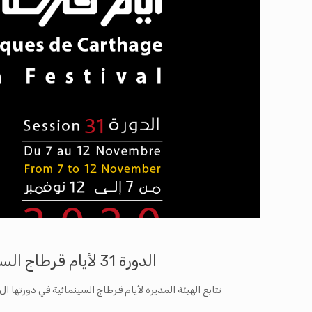
الدورة 31 لأيام قرطاج السينمائية دورة استثنائية في وضع استثنائي
تتابع الهيئة المديرة لأيام قرطاج السينمائية في دورتها ال31 تطورات الوضع الصحي في تونس والعالم الناتج عن “فيروس كورونا” وتنوه