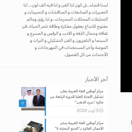
لسنا فضاء...بل كون لنا الفن و لنا فيه الف لون.... لنا
التعبيرات و المتابعات و المناقشات و التحيينات و
التحليلات المحللات المحرمات...و لنا رؤى وعالم
مفتوح للابداع بعقول مفكرة وطاقة تثمر الحياة...فن
ثقافة وجمال اللغة و الادب و الرقص و المسرح و
السينما و التلفزيون و الفن التشكيلي و التراث و
الموضة وأخر المستجدات في المهرجانات و
الأجندات من كل الفصول.
آخر الأخبار
مركز أبوظبي للغة العربية يعلن
تشكيل اللجنة العليا للدورة الرابعة من
جائزة “سرد الذهب”
0
5 أوت 2026
مركز أبوظبي للغة العربية ينشر
الأعمال الفائزة بـ”المنح البحثية 5″