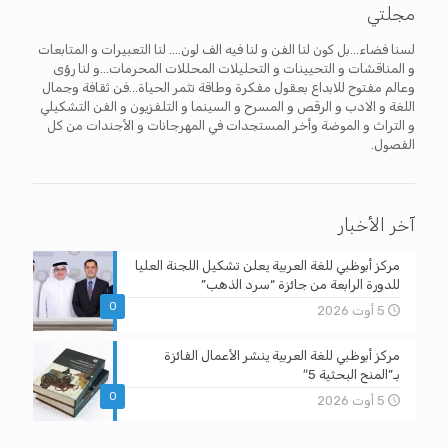
مجلتي
لسنا فضاء...بل كون لنا الفن و لنا فيه الف لون.... لنا التعبيرات و المتابعات
و المناقشات و التحيينات و التحليلات المحللات المحرمات...و لنا رؤى
وعالم مفتوح للابداع بعقول مفكرة وطاقة تثمر الحياة...فن ثقافة وجمال
اللغة و الادب و الرقص و المسرح و السينما و التلفزيون و الفن التشكيلي
و التراث و الموضة وأخر المستجدات في المهرجانات و الأجندات من كل
الفصول.
آخر الأخبار
مركز أبوظبي للغة العربية يعلن تشكيل اللجنة العليا
للدورة الرابعة من جائزة “سرد الذهب”
0
5 أوت 2026
مركز أبوظبي للغة العربية ينشر الأعمال الفائزة
بـ”المنح البحثية 5″
0
5 أوت 2026