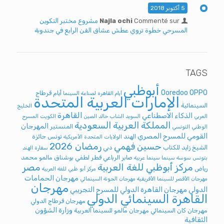
5 أكتوبر 2018
Commenté sur
Najla ochi
مشروع مختبر التكوين
المسرحي خطوة تروي عطش عشاق الفن الرابع في جندوبة
TAGS
أبوظبي
Ooredoo
OPPO
أيام قرطاج
أيام القاهرة لصناعة السينما
الإمارات العربية المتحدة
السينمائية
الخليج
القاهرة
الذكاء الاصطناعي
العربي
السويد
الشاب خالد
الصين
الكويت
المسرح
المملكة العربية السعودية
المهرجان
المنستير
الوطني التونسي
القومي للمسرح المصري
الهند
تونس
جائزة
الولايات المتحدة الأمريكية
رمضان 2026
حسين فهمي
الشيخ زايد للكتاب
دبي
سفارة الهند
صابر الرباعي
قطر
لطفي بوشناق
مالمو
محمد
بتونس
سوسة
سينما
سينما عربية
مركز أبوظبي للغة العربية
مصر
رياض
مركز أبو ظبي للغة العربية
مهرجان الحمامات
مهرجان الأقصر للسينما الأفريقية
مهرجان الجونة السينمائي
مهرجان
الدولي
مهرجان القاهرة الدولي للمسرح التجريبي
القاهرة السينمائي الدولي
مهرجان قرطاج الدولي
وزارة الشؤون
مهرجان كان السينمائي
مهرجان مالمو للسينما العربية
الثقافية