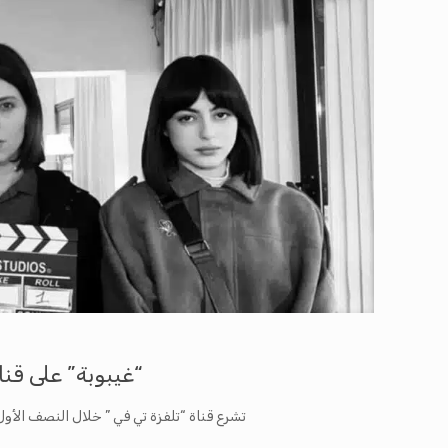
“غيبوبة” على قناة
​تشرع قناة “تلفزة تي في ” خلال النصف ال