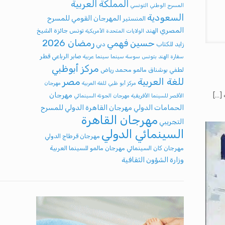
المملكة العربية
المسرح الوطني التونسي
السعودية
المهرجان القومي للمسرح
المنستير
المصري
الهند
تونس
جائزة الشيخ
الولايات المتحدة الأمريكية
رمضان 2026
حسين فهمي
زايد للكتاب
دبي
صابر الرباعي
قطر
سفارة الهند بتونس
سوسة
سينما
سينما عربية
مركز أبوظبي
لطفي بوشناق
مالمو
محمد رياض
للغة العربية
مصر
مركز أبو ظبي للغة العربية
مهرجان
مهرجان
[…]
الأقصر للسينما الأفريقية
مهرجان الجونة السينمائي
الحمامات الدولي
مهرجان القاهرة الدولي للمسرح
مهرجان القاهرة
التجريبي
السينمائي الدولي
مهرجان قرطاج الدولي
مهرجان كان السينمائي
مهرجان مالمو للسينما العربية
وزارة الشؤون الثقافية