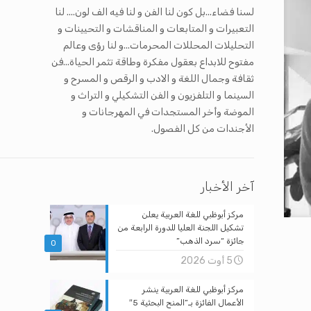
لسنا فضاء...بل كون لنا الفن و لنا فيه الف لون.... لنا
التعبيرات و المتابعات و المناقشات و التحيينات و
التحليلات المحللات المحرمات...و لنا رؤى وعالم
مفتوح للابداع بعقول مفكرة وطاقة تثمر الحياة...فن
ثقافة وجمال اللغة و الادب و الرقص و المسرح و
السينما و التلفزيون و الفن التشكيلي و التراث و
الموضة وأخر المستجدات في المهرجانات و
الأجندات من كل الفصول.
آخر الأخبار
مركز أبوظبي للغة العربية يعلن
تشكيل اللجنة العليا للدورة الرابعة من
جائزة “سرد الذهب”
0
5 أوت 2026
مركز أبوظبي للغة العربية ينشر
الأعمال الفائزة بـ”المنح البحثية 5″