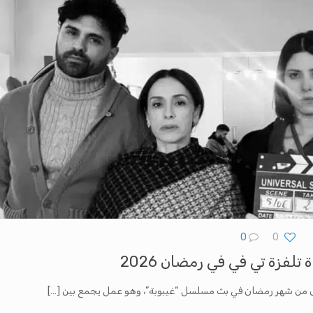
0
0
 تلفزة تي في في رمضان 2026
أول من شهر رمضان في بث مسلسل “غيبوبة”، وهو عمل يجمع بين
[…]