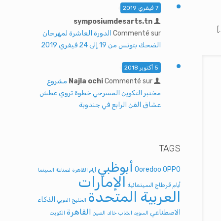
7 فيفري 2019
symposiumdesarts.tn
[
Commenté sur
الدورة العاشرة لمهرجان
الضحك بتونس من 19 إلى 24 فيفري 2019
5 أكتوبر 2018
Commenté sur
Najla ochi
مشروع
مختبر التكوين المسرحي خطوة تروي عطش
عشاق الفن الرابع في جندوبة
TAGS
أبوظبي
Ooredoo
OPPO
أيام القاهرة لصناعة السينما
الإمارات
أيام قرطاج السينمائية
العربية المتحدة
الذكاء
الخليج العربي
القاهرة
الاصطناعي
السويد
الشاب خالد
الصين
الكويت