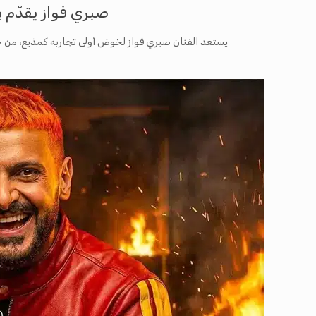
صبري فواز يقدّم 
يستعد الفنان صبري فواز لخوض أولى تجاربه كمذيع، من خ