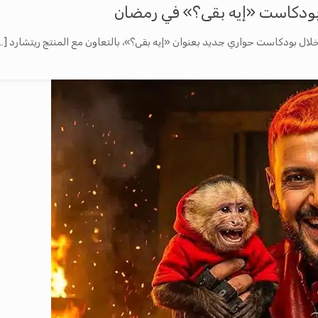
بودكاست «إيه بقى؟» في رمضان
لال بودكاست حواري جديد بعنوان «إيه بقى؟»، بالتعاون مع المنتج ريتشارد
…]