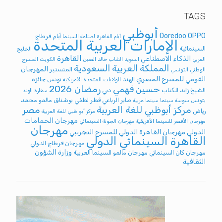
TAGS
أبوظبي
Ooredoo
OPPO
أيام قرطاج
أيام القاهرة لصناعة السينما
الإمارات العربية المتحدة
السينمائية
الخليج
القاهرة
الذكاء الاصطناعي
العربي
السويد
الشاب خالد
الصين
الكويت
المسرح
المملكة العربية السعودية
المهرجان
المنستير
الوطني التونسي
القومي للمسرح المصري
الهند
تونس
جائزة
الولايات المتحدة الأمريكية
رمضان 2026
حسين فهمي
الشيخ زايد للكتاب
دبي
سفارة الهند
صابر الرباعي
قطر
لطفي بوشناق
مالمو
محمد
بتونس
سوسة
سينما
سينما عربية
مركز أبوظبي للغة العربية
مصر
رياض
مركز أبو ظبي للغة العربية
مهرجان الحمامات
مهرجان الأقصر للسينما الأفريقية
مهرجان الجونة السينمائي
مهرجان
الدولي
مهرجان القاهرة الدولي للمسرح التجريبي
القاهرة السينمائي الدولي
مهرجان قرطاج الدولي
وزارة الشؤون
مهرجان كان السينمائي
مهرجان مالمو للسينما العربية
الثقافية